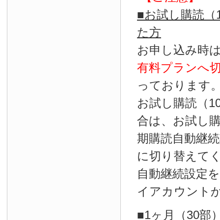
■お試し購読（
た方
お申し込み時
有料プランへ
っております
お試し購読（1
合は、お試し
期購読自動継続
に切り替えて
自動継続設定
イアカウント
■1ヶ月（30部