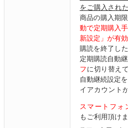
をご購入され
商品の購入期
動で定期購入
新設定」が
有効
購読を終了し
定期購読自動継
フ
に切り替え
自動継続設定
イアカウント
スマートフォ
もご利用頂け