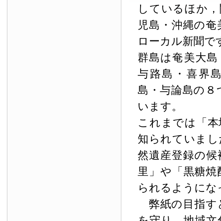
しているほか，
児島・沖縄の奄
ローカル新聞で
群島は奄美大島
与路島・喜界
島・与論島の８
います。
これまでは「本
知られていまし
然遺産登録の候
里」や「黒糖焼
られるようにな
弊紙の目指す
を守り，地域文