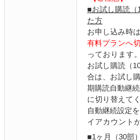
■お試し購読（
た方
お申し込み時
有料プランへ
っております
お試し購読（1
合は、お試し
期購読自動継続
に切り替えて
自動継続設定
イアカウント
■1ヶ月（30部