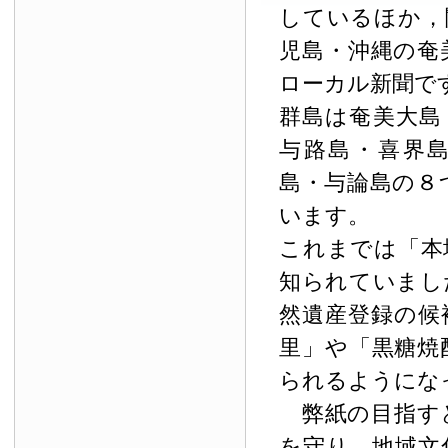
しているほか，
児島・沖縄の奄
ローカル新聞で
群島は奄美大島
与路島・喜界
島・与論島の８
います。
これまでは「本
知られていまし
然遺産登録の候
里」や「黒糖焼
られるようにな
弊紙の目指す
を守り，地域文