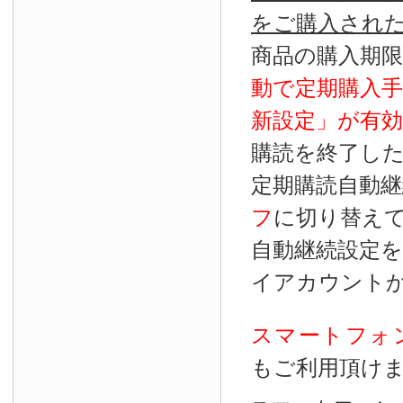
をご購入され
商品の購入期
動で定期購入
新設定」が
有効
購読を終了し
定期購読自動継
フ
に切り替え
自動継続設定
イアカウント
スマートフォ
もご利用頂け