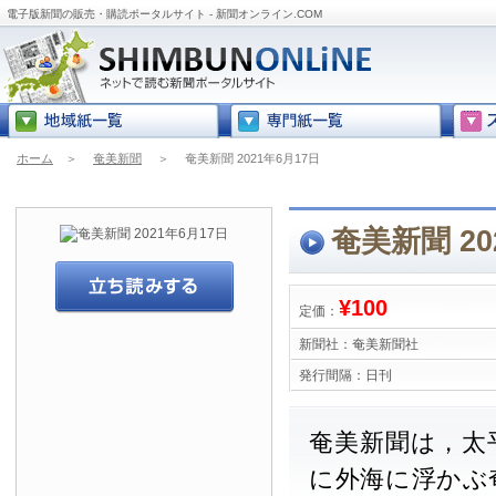
電子版新聞の販売・購読ポータルサイト - 新聞オンライン.COM
ホーム
＞
奄美新聞
＞
奄美新聞 2021年6月17日
奄美新聞 20
¥100
定価：
新聞社：
奄美新聞社
発行間隔：
日刊
奄美新聞は，太
に外海に浮かぶ