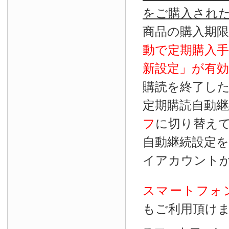
をご購入され
商品の購入期
動で定期購入
新設定」が
有効
購読を終了し
定期購読自動継
フ
に切り替え
自動継続設定
イアカウント
スマートフォ
もご利用頂け