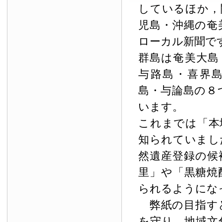
しているほか，
児島・沖縄の奄
ローカル新聞で
群島は奄美大島
与路島・喜界
島・与論島の８
います。
これまでは「本
知られていまし
然遺産登録の候
里」や「黒糖焼
られるようにな
弊紙の目指す
を守り，地域文