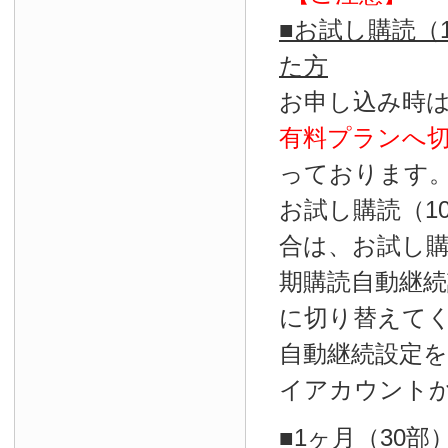
■お試し購読（
た方
お申し込み時
有料プランへ
っております
お試し購読（1
合は、お試し
期購読自動継続
に切り替えて
自動継続設定
イアカウント
■1ヶ月（30部