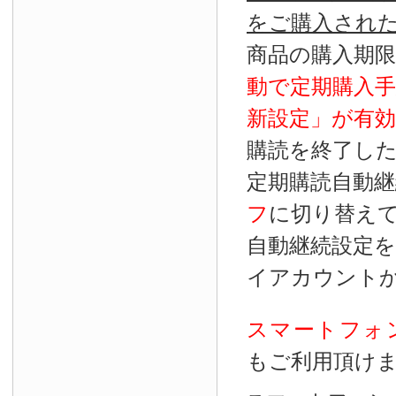
をご購入され
商品の購入期
動で定期購入
新設定」が
有効
購読を終了し
定期購読自動継
フ
に切り替え
自動継続設定
イアカウント
スマートフォ
もご利用頂け