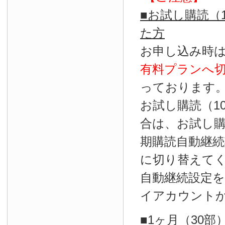
■お試し購読（
た方
お申し込み時
有料プランへ
っております
お試し購読（1
合は、お試し
期購読自動継続
に切り替えて
自動継続設定
イアカウント
■1ヶ月（30部