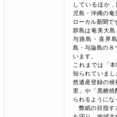
しているほか，
児島・沖縄の奄
ローカル新聞で
群島は奄美大島
与路島・喜界
島・与論島の８
います。
これまでは「本
知られていまし
然遺産登録の候
里」や「黒糖焼
られるようにな
弊紙の目指す
を守り，地域文