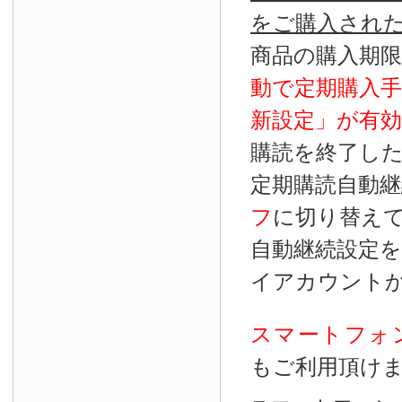
をご購入され
商品の購入期
動で定期購入
新設定」が
有効
購読を終了し
定期購読自動継
フ
に切り替え
自動継続設定
イアカウント
スマートフォ
もご利用頂け