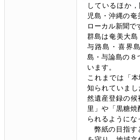
しているほか，
児島・沖縄の奄
ローカル新聞で
群島は奄美大島
与路島・喜界
島・与論島の８
います。
これまでは「本
知られていまし
然遺産登録の候
里」や「黒糖焼
られるようにな
弊紙の目指す
を守り，地域文