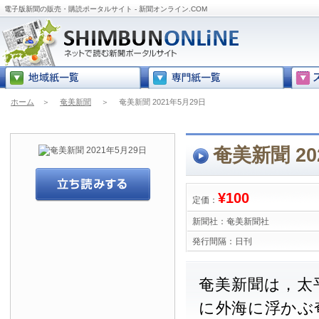
電子版新聞の販売・購読ポータルサイト - 新聞オンライン.COM
ホーム
＞
奄美新聞
＞
奄美新聞 2021年5月29日
奄美新聞 20
¥100
定価：
新聞社：
奄美新聞社
発行間隔：
日刊
奄美新聞は，太
に外海に浮かぶ