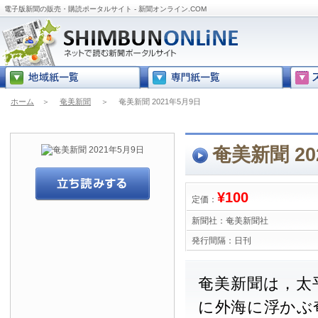
電子版新聞の販売・購読ポータルサイト - 新聞オンライン.COM
ホーム
＞
奄美新聞
＞
奄美新聞 2021年5月9日
奄美新聞 20
¥100
定価：
新聞社：
奄美新聞社
発行間隔：
日刊
奄美新聞は，太
に外海に浮かぶ