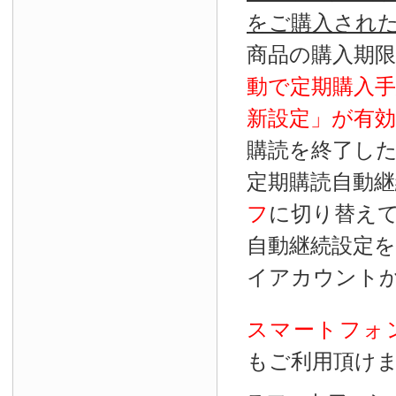
をご購入され
商品の購入期
動で定期購入
新設定」が
有効
購読を終了し
定期購読自動継
フ
に切り替え
自動継続設定
イアカウント
スマートフォ
もご利用頂け