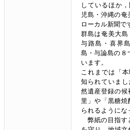
しているほか，
児島・沖縄の奄
ローカル新聞で
群島は奄美大島
与路島・喜界
島・与論島の８
います。
これまでは「本
知られていまし
然遺産登録の候
里」や「黒糖焼
られるようにな
弊紙の目指す
を守り，地域文