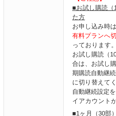
■お試し購読（
た方
お申し込み時
有料プランへ
っております
お試し購読（1
合は、お試し
期購読自動継続
に切り替えて
自動継続設定
イアカウント
■1ヶ月（30部