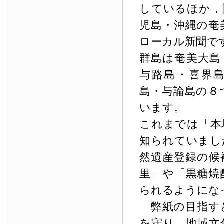
しているほか，
児島・沖縄の奄
ローカル新聞で
群島は奄美大島
与路島・喜界
島・与論島の８
います。
これまでは「本
知られていまし
然遺産登録の候
里」や「黒糖焼
られるようにな
弊紙の目指す
を守り，地域文