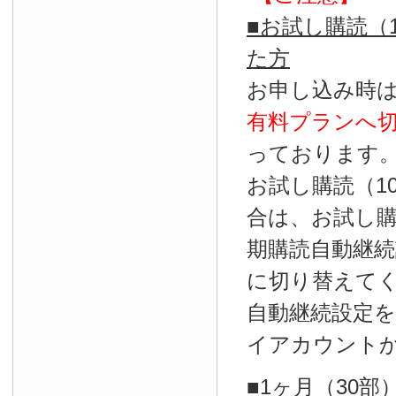
■お試し購読（
た方
お申し込み時
有料プランへ
っております
お試し購読（1
合は、お試し
期購読自動継続
に切り替えて
自動継続設定
イアカウント
■1ヶ月（30部