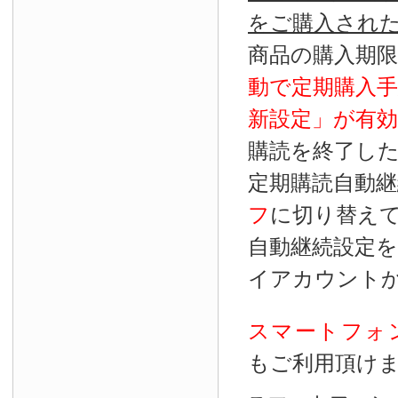
をご購入され
商品の購入期
動で定期購入
新設定」が
有効
購読を終了し
定期購読自動継
フ
に切り替え
自動継続設定
イアカウント
スマートフォ
もご利用頂け