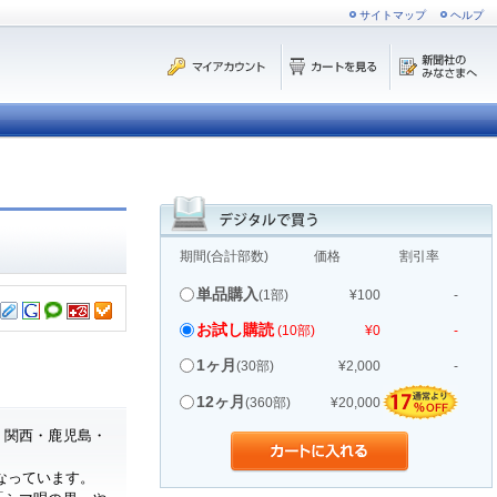
サイトマップ
ヘルプ
期間(合計部数)
価格
割引率
単品購入
(1部)
¥100
-
お試し購読
(10部)
¥0
-
1ヶ月
(30部)
¥2,000
-
12ヶ月
(360部)
¥20,000
・関西・鹿児島・
なっています。