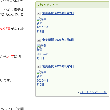
「シマ唄の里」や
く」ため，産業経
奄美新聞 2026年8月7日
ず取り組んでいる
ない記事
がある場
奄美新聞 2026年8月6日
ン
から
オフ
に切
奄美新聞 2026年8月5日
ります。
バックナンバー一覧
こちらより『新聞