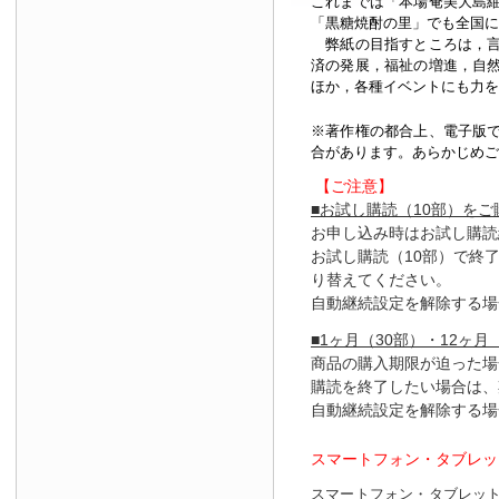
これまでは「本場奄美大島
「黒糖焼酎の里」でも全国に
弊紙の目指すところは，言
済の発展，福祉の増進，自
ほか，各種イベントにも力を
※著作権の都合上、
電子版
合があります。あらかじめご
【ご注意】
■お試し購読（10部）を
お申し込み時はお試し購読
お試し購読（10部）で終
り替えてください。
自動継続設定を解除する場
■1ヶ月（30部）・12ヶ月
商品の購入期限が迫った場
購読を終了したい場合は、
自動継続設定を解除する場
スマートフォン・タブレッ
スマートフォン・タブレッ