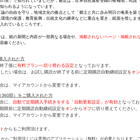
紬の里」で知られていましたが，最近は，世界自然遺産登録の候補地，民謡
知られるようになっています。
論の自由を守り，地域文化の拠点として「郷土と共に歩み明日の奄美を築
然環境の保護，教育振興，伝統文化の継承などに重点を置き，紙面を惜しま
入れているところです。
では、紙の新聞と内容が一部異なる場合や、
掲載されないページ・掲載され
容赦ください。
ご購入された方
終了後に
有料プランへ切り替わる設定
となっております。
了したい場合は、お試し購読が終了する前に定期購読自動継続設定を
オ
合は、マイアカウントから変更できます。
（360部）をご購入された方
合に、
自動で定期購入手続きをする「自動更新設定」が
有効
となってお
期限前に定期購読自動継続設定を
オン
から
オフ
に切り替えてください。
合は、マイアカウントから変更できます。
ト
からもご利用頂けます。
トからご利用頂くには専用のアプリケーション（無料）が必要となります。