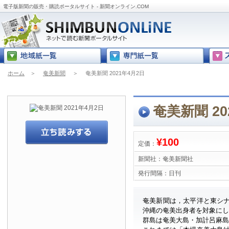
電子版新聞の販売・購読ポータルサイト - 新聞オンライン.COM
ホーム
＞
奄美新聞
＞
奄美新聞 2021年4月2日
奄美新聞 20
¥100
定価：
新聞社：
奄美新聞社
発行間隔：
日刊
奄美新聞は，太平洋と東シ
沖縄の奄美出身者を対象に
群島は奄美大島・加計呂麻島