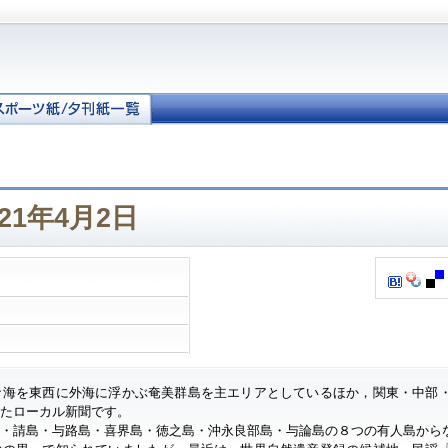
21年4月2日
ナ海を東西に外海に浮かぶ奄美群島を主エリアとしているほか，関東・中部
したローカル新聞です。
・請島・与路島・喜界島・徳之島・沖永良部島・与論島の８つの有人島から