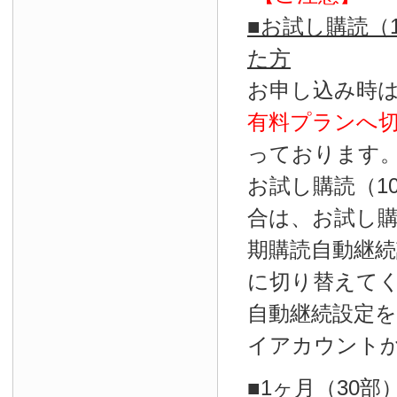
■お試し購読（
た方
お申し込み時
有料プランへ
っております
お試し購読（1
合は、お試し
期購読自動継続
に切り替えて
自動継続設定
イアカウント
■1ヶ月（30部