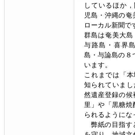
しているほか，
児島・沖縄の奄
ローカル新聞で
群島は奄美大島
与路島・喜界
島・与論島の８
います。
これまでは「本
知られていまし
然遺産登録の候
里」や「黒糖焼
られるようにな
弊紙の目指す
を守り，地域文