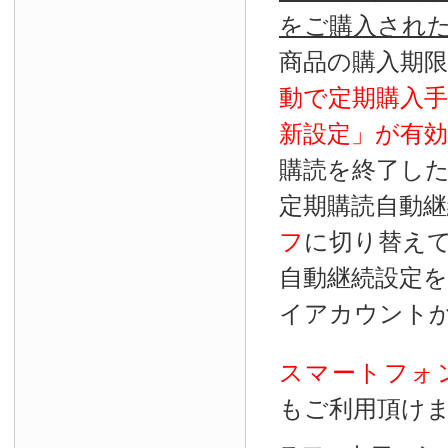
をご購入され
商品の購入期
動で定期購入
新設定」が
有効
購読を終了し
定期購読自動継
フ
に切り替え
自動継続設定
イアカウント
スマートフォ
もご利用頂け