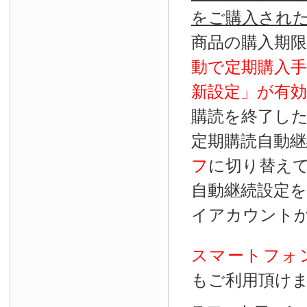
をご購入され
商品の購入期
動で定期購入
新設定」が
有効
購読を終了し
定期購読自動継
フ
に切り替え
自動継続設定
イアカウント
スマートフォ
もご利用頂け