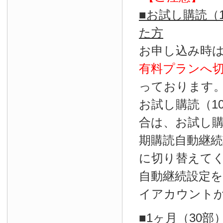
■お試し購読（
た方
お申し込み時
有料プランへ
っております
お試し購読（1
合は、お試し
期購読自動継続
に切り替えて
自動継続設定
イアカウント
■1ヶ月（30部