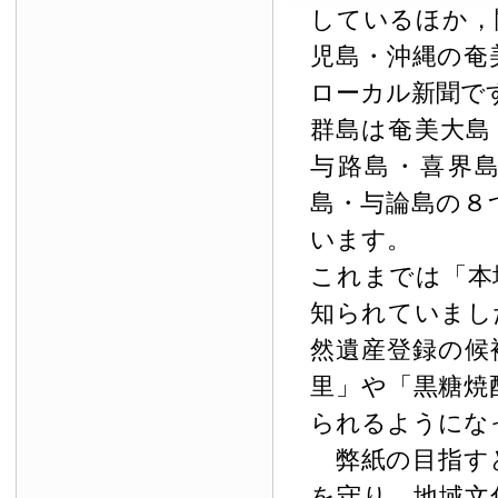
しているほか，
児島・沖縄の奄
ローカル新聞で
群島は奄美大島
与路島・喜界
島・与論島の８
います。
これまでは「本
知られていまし
然遺産登録の候
里」や「黒糖焼
られるようにな
弊紙の目指す
を守り，地域文