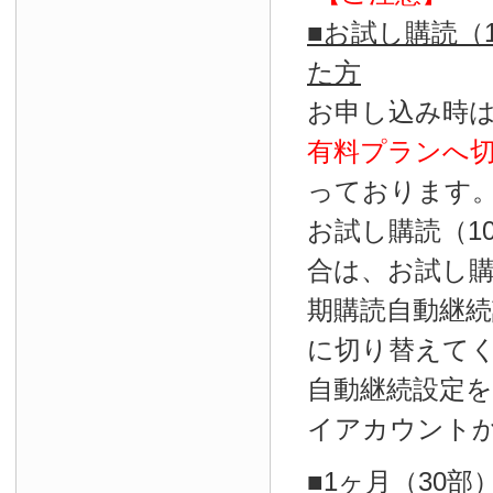
■お試し購読（
た方
お申し込み時
有料プランへ
っております
お試し購読（1
合は、お試し
期購読自動継続
に切り替えて
自動継続設定
イアカウント
■1ヶ月（30部