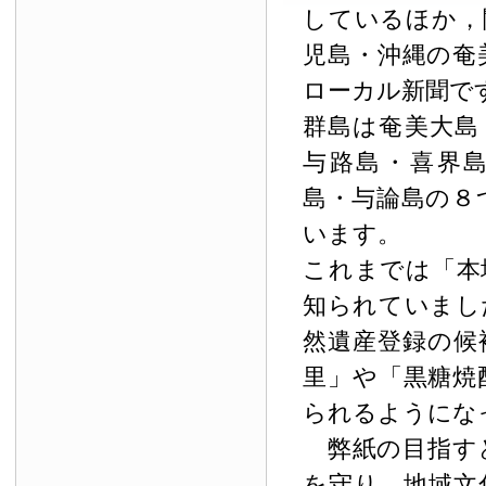
しているほか，
児島・沖縄の奄
ローカル新聞で
群島は奄美大島
与路島・喜界
島・与論島の８
います。
これまでは「本
知られていまし
然遺産登録の候
里」や「黒糖焼
られるようにな
弊紙の目指す
を守り，地域文