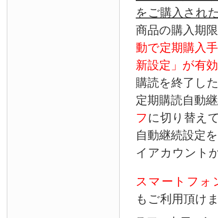
をご購入され
商品の購入期
動で定期購入
新設定」が
有効
購読を終了し
定期購読自動継
フ
に切り替え
自動継続設定
イアカウント
スマートフォ
もご利用頂け