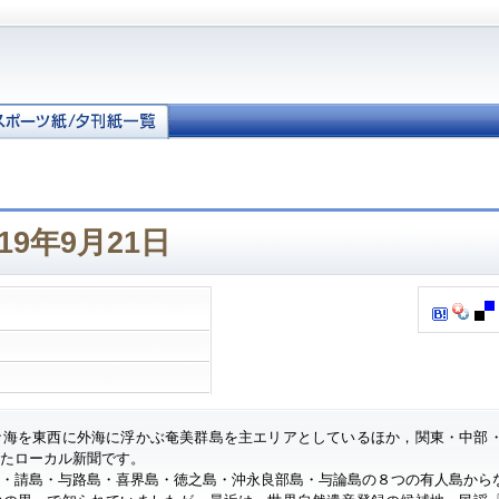
19年9月21日
ナ海を東西に外海に浮かぶ奄美群島を主エリアとしているほか，関東・中部
したローカル新聞です。
・請島・与路島・喜界島・徳之島・沖永良部島・与論島の８つの有人島から