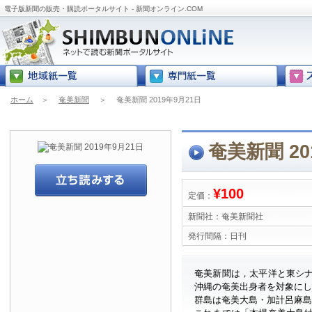
電子版新聞の販売・購読ポータルサイト - 新聞オンライン.COM
ホーム
＞
奄美新聞
＞
奄美新聞 2019年9月21日
奄美新聞 20
¥100
定価：
新聞社：
奄美新聞社
発行間隔：
日刊
奄美新聞は，太平洋と東シ
沖縄の奄美出身者を対象に
群島は奄美大島・加計呂麻島