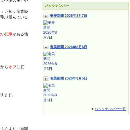
「シマ唄の里」や
く」ため，産業経
奄美新聞 2026年8月7日
ず取り組んでいる
ない記事
がある場
奄美新聞 2026年8月6日
ン
から
オフ
に切
奄美新聞 2026年8月5日
ります。
バックナンバー一覧
こちらより『新聞