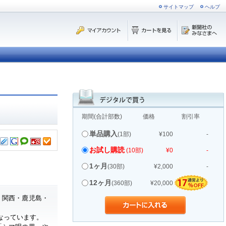
サイトマップ
ヘルプ
期間(合計部数)
価格
割引率
単品購入
(1部)
¥100
-
お試し購読
(10部)
¥0
-
1ヶ月
(30部)
¥2,000
-
12ヶ月
(360部)
¥20,000
・関西・鹿児島・
なっています。