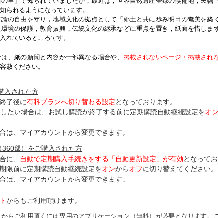
紬の里」で知られていましたが，最近は，世界自然遺産登録の候補地，民謡
知られるようになっています。
論の自由を守り，地域文化の拠点として「郷土と共に歩み明日の奄美を築
然環境の保護，教育振興，伝統文化の継承などに重点を置き，紙面を惜しま
入れているところです。
では、紙の新聞と内容が一部異なる場合や、
掲載されないページ・掲載され
容赦ください。
ご購入された方
終了後に
有料プランへ切り替わる設定
となっております。
了したい場合は、お試し購読が終了する前に定期購読自動継続設定を
オ
合は、マイアカウントから変更できます。
（360部）をご購入された方
合に、
自動で定期購入手続きをする「自動更新設定」が
有効
となってお
期限前に定期購読自動継続設定を
オン
から
オフ
に切り替えてください。
合は、マイアカウントから変更できます。
ト
からもご利用頂けます。
トからご利用頂くには専用のアプリケーション（無料）が必要となります。