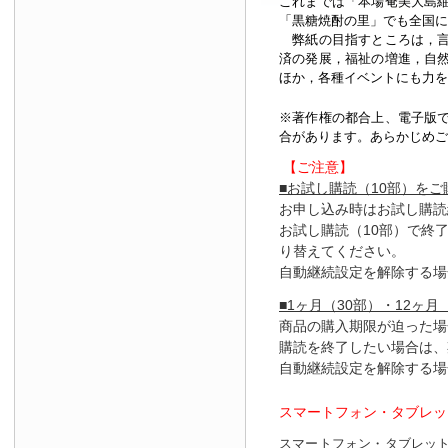
これまでは「本場奄美大島
「黒糖焼酎の里」でも全国に
弊紙の目指すところは，言
済の発展，福祉の増進，自
ほか，各種イベントにも力を
※著作権の都合上、
電子版
合があります。あらかじめご
【ご注意】
■お試し購読（10部）を
お申し込み時はお試し購読
お試し購読（10部）で終
り替えてください。
自動継続設定を解除する場
■1ヶ月（30部）・12ヶ月
商品の購入期限が迫った場
購読を終了したい場合は、
自動継続設定を解除する場
スマートフォン・タブレッ
スマートフォン・タブレッ