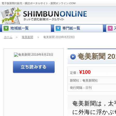
電子版新聞の販売・購読ポータルサイト - 新聞オンライン.COM
ホーム
＞
奄美新聞
＞
奄美新聞 2019年8月23日
奄美新聞 20
¥100
定価：
新聞社：
奄美新聞社
発行間隔：
日刊
奄美新聞は，太
に外海に浮かぶ