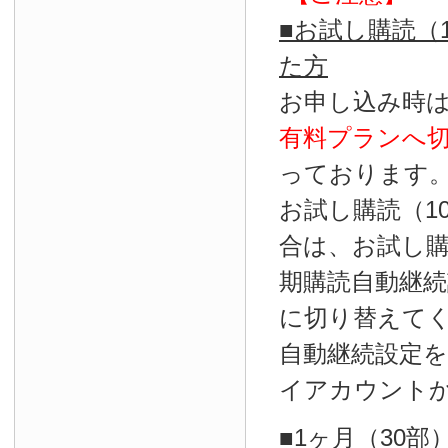
■お試し購読（
た方
お申し込み時
有料プランへ
っております
お試し購読（1
合は、お試し
期購読自動継続
に切り替えて
自動継続設定
イアカウント
■1ヶ月（30部