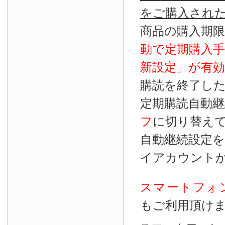
をご購入され
商品の購入期
動で定期購入
新設定」が
有効
購読を終了し
定期購読自動継
フ
に切り替え
自動継続設定
イアカウント
スマートフォ
もご利用頂け