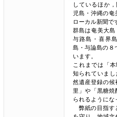
しているほか，
児島・沖縄の奄
ローカル新聞で
群島は奄美大島
与路島・喜界
島・与論島の８
います。
これまでは「本
知られていまし
然遺産登録の候
里」や「黒糖焼
られるようにな
弊紙の目指す
を守り，地域文