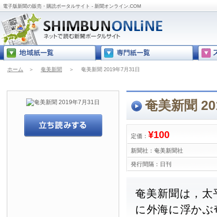
電子版新聞の販売・購読ポータルサイト - 新聞オンライン.COM
ホーム
＞
奄美新聞
＞
奄美新聞 2019年7月31日
奄美新聞 20
¥100
定価：
新聞社：
奄美新聞社
発行間隔：
日刊
奄美新聞は，太
に外海に浮かぶ