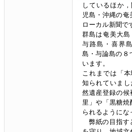
しているほか，
児島・沖縄の奄
ローカル新聞で
群島は奄美大島
与路島・喜界
島・与論島の８
います。
これまでは「本
知られていまし
然遺産登録の候
里」や「黒糖焼
られるようにな
弊紙の目指す
を守り，地域文