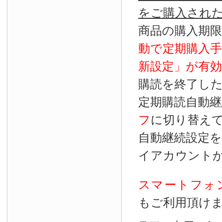
をご購入され
商品の購入期
動で定期購入
新設定」が
有効
購読を終了し
定期購読自動継
フ
に切り替え
自動継続設定
イアカウント
スマートフォ
もご利用頂け