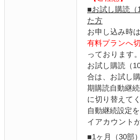
■お試し購読（
た方
お申し込み時
有料プランへ
っております
お試し購読（1
合は、お試し
期購読自動継続
に切り替えて
自動継続設定
イアカウント
■1ヶ月（30部