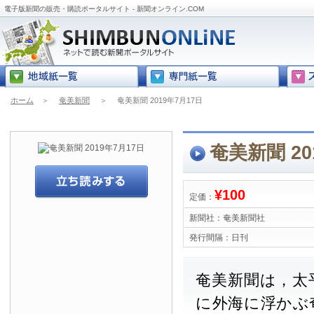
電子版新聞の販売・購読ポータルサイト - 新聞オンライン.COM
ホーム
＞
奄美新聞
＞
奄美新聞 2019年7月17日
奄美新聞 20
¥100
定価：
新聞社：
奄美新聞社
発行間隔：
日刊
奄美新聞は，太
に外海に浮かぶ