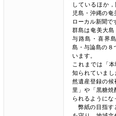
しているほか，
児島・沖縄の奄
ローカル新聞で
群島は奄美大島
与路島・喜界
島・与論島の８
います。
これまでは「本
知られていまし
然遺産登録の候
里」や「黒糖焼
られるようにな
弊紙の目指す
を守り，地域文