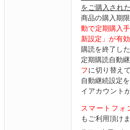
をご購入され
商品の購入期
動で定期購入
新設定」が
有効
購読を終了し
定期購読自動継
フ
に切り替え
自動継続設定
イアカウント
スマートフォ
もご利用頂け