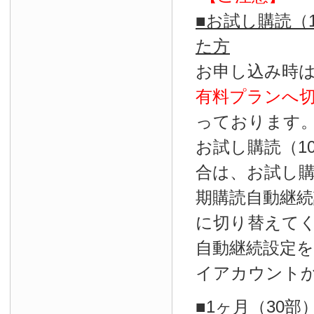
■お試し購読（
た方
お申し込み時
有料プランへ
っております
お試し購読（1
合は、お試し
期購読自動継続
に切り替えて
自動継続設定
イアカウント
■1ヶ月（30部