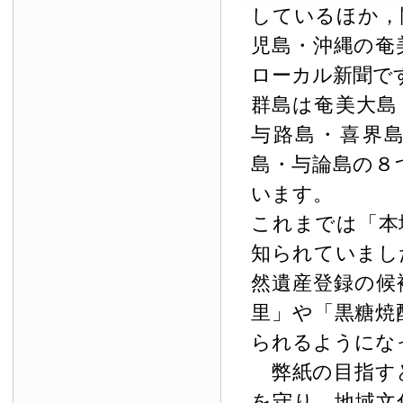
しているほか，
児島・沖縄の奄
ローカル新聞で
群島は奄美大島
与路島・喜界
島・与論島の８
います。
これまでは「本
知られていまし
然遺産登録の候
里」や「黒糖焼
られるようにな
弊紙の目指す
を守り，地域文