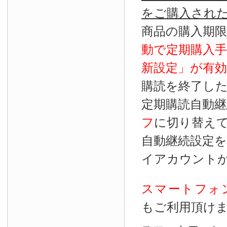
をご購入され
商品の購入期
動で定期購入
新設定」が
有効
購読を終了し
定期購読自動継
フ
に切り替え
自動継続設定
イアカウント
スマートフォ
もご利用頂け