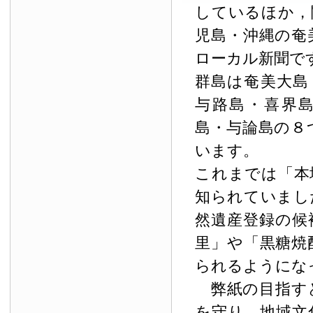
しているほか，
児島・沖縄の奄
ローカル新聞で
群島は奄美大島
与路島・喜界
島・与論島の８
います。
これまでは「本
知られていまし
然遺産登録の候
里」や「黒糖焼
られるようにな
弊紙の目指す
を守り，地域文