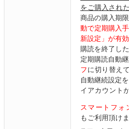
をご購入され
商品の購入期
動で定期購入
新設定」が
有効
購読を終了し
定期購読自動継
フ
に切り替え
自動継続設定
イアカウント
スマートフォ
もご利用頂け