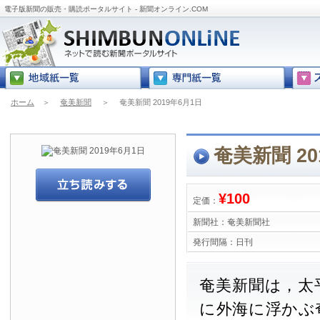
電子版新聞の販売・購読ポータルサイト - 新聞オンライン.COM
ホーム
＞
奄美新聞
＞
奄美新聞 2019年6月1日
奄美新聞 20
¥100
定価：
新聞社：
奄美新聞社
発行間隔：
日刊
奄美新聞は，太
に外海に浮かぶ