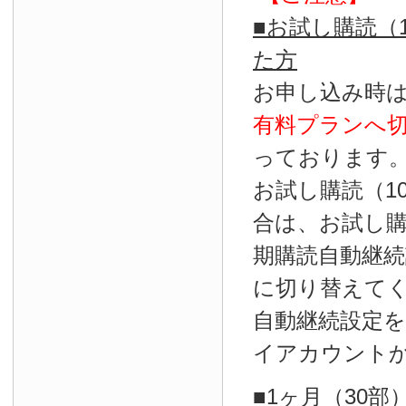
■お試し購読（
た方
お申し込み時
有料プランへ
っております
お試し購読（1
合は、お試し
期購読自動継続
に切り替えて
自動継続設定
イアカウント
■1ヶ月（30部