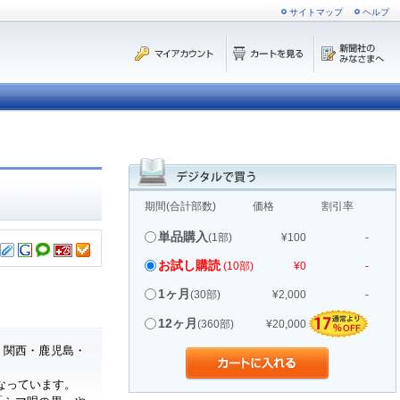
サイトマップ
ヘルプ
期間(合計部数)
価格
割引率
単品購入
(1部)
¥100
-
お試し購読
(10部)
¥0
-
1ヶ月
(30部)
¥2,000
-
12ヶ月
(360部)
¥20,000
・関西・鹿児島・
なっています。