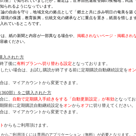
紬の里」で知られていましたが，最近は，世界自然遺産登録の候補地，民謡
知られるようになっています。
論の自由を守り，地域文化の拠点として「郷土と共に歩み明日の奄美を築
然環境の保護，教育振興，伝統文化の継承などに重点を置き，紙面を惜しま
入れているところです。
では、紙の新聞と内容が一部異なる場合や、
掲載されないページ・掲載され
容赦ください。
ご購入された方
終了後に
有料プランへ切り替わる設定
となっております。
了したい場合は、お試し購読が終了する前に定期購読自動継続設定を
オ
合は、マイアカウントから変更できます。
（360部）をご購入された方
合に、
自動で定期購入手続きをする「自動更新設定」が
有効
となってお
期限前に定期購読自動継続設定を
オン
から
オフ
に切り替えてください。
合は、マイアカウントから変更できます。
ト
からもご利用頂けます。
トからご利用頂くには専用のアプリケーション（無料）が必要となります。