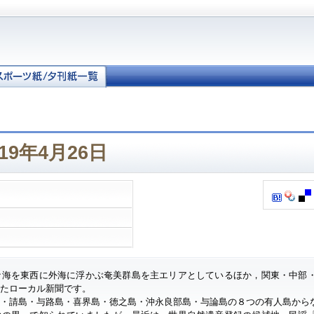
19年4月26日
ナ海を東西に外海に浮かぶ奄美群島を主エリアとしているほか，関東・中部
したローカル新聞です。
・請島・与路島・喜界島・徳之島・沖永良部島・与論島の８つの有人島から