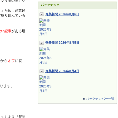
「シマ唄の里」や
く」ため，産業経
奄美新聞 2026年8月6日
ず取り組んでいる
ない記事
がある場
奄美新聞 2026年8月5日
ン
から
オフ
に切
奄美新聞 2026年8月4日
ります。
バックナンバー一覧
こちらより『新聞