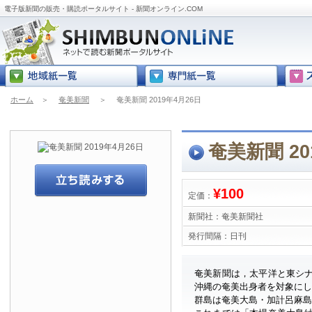
電子版新聞の販売・購読ポータルサイト - 新聞オンライン.COM
ホーム
＞
奄美新聞
＞
奄美新聞 2019年4月26日
奄美新聞 20
¥100
定価：
新聞社：
奄美新聞社
発行間隔：
日刊
奄美新聞は，太平洋と東シ
沖縄の奄美出身者を対象に
群島は奄美大島・加計呂麻島