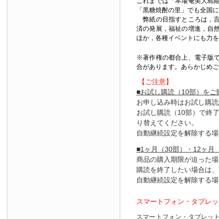
これまでは「本場奄美大島
「黒糖焼酎の里」でも全国に
弊紙の目指すところは，言
済の発展，福祉の増進，自
ほか，各種イベントにも力を
※著作権の都合上、
電子版
合があります。あらかじめご
【ご注意】
■お試し購読（10部）を
お申し込み時はお試し購読
お試し購読（10部）で終
り替えてください。
自動継続設定を解除する場
■1ヶ月（30部）・12ヶ月
商品の購入期限が迫った場
購読を終了したい場合は、
自動継続設定を解除する場
スマートフォン・タブレッ
スマートフォン・タブレッ