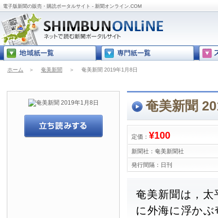
電子版新聞の販売・購読ポータルサイト - 新聞オンライン.COM
ホーム
＞
奄美新聞
＞
奄美新聞 2019年1月8日
奄美新聞 20
¥100
定価：
新聞社：
奄美新聞社
発行間隔：
日刊
奄美新聞は，太
に外海に浮かぶ