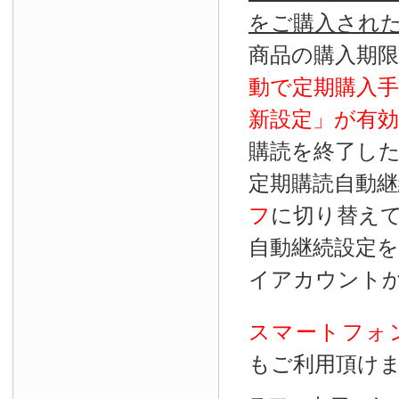
をご購入され
商品の購入期
動で定期購入
新設定」が
有効
購読を終了し
定期購読自動継
フ
に切り替え
自動継続設定
イアカウント
スマートフォ
もご利用頂け