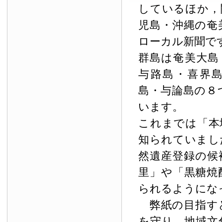
しているほか，
児島・沖縄の奄
ローカル新聞で
群島は奄美大島
与路島・喜界
島・与論島の８
います。
これまでは「本
知られていまし
然遺産登録の候
里」や「黒糖焼
られるようにな
弊紙の目指す
を守り，地域文