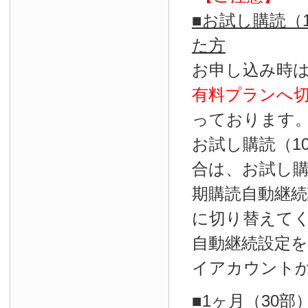
■お試し購読（
た方
お申し込み時
有料プランへ
っております
お試し購読（1
合は、お試し
期購読自動継続
に切り替えて
自動継続設定
イアカウント
■1ヶ月（30部