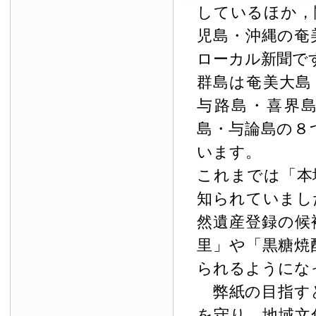
しているほか，
児島・沖縄の奄
ローカル新聞で
群島は奄美大島
与路島・喜界
島・与論島の８
います。
これまでは「本
知られていまし
然遺産登録の候
里」や「黒糖焼
られるようにな
弊紙の目指す
を守り，地域文