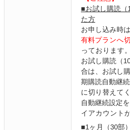
■お試し購読（
た方
お申し込み時
有料プランへ
っております
お試し購読（1
合は、お試し
期購読自動継続
に切り替えて
自動継続設定
イアカウント
■1ヶ月（30部