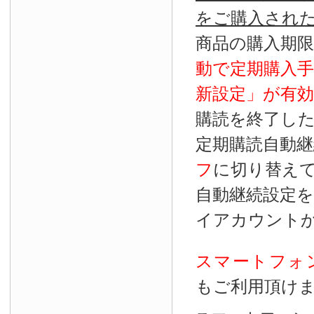
をご購入され
商品の購入期
動で定期購入
新設定」が
有効
購読を終了し
定期購読自動継
フ
に切り替え
自動継続設定
イアカウント
スマートフォ
もご利用頂け