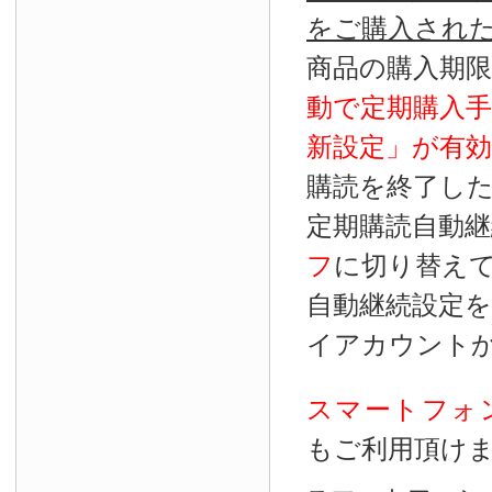
をご購入され
商品の購入期
動で定期購入
新設定」が
有効
購読を終了し
定期購読自動継
フ
に切り替え
自動継続設定
イアカウント
スマートフォ
もご利用頂け