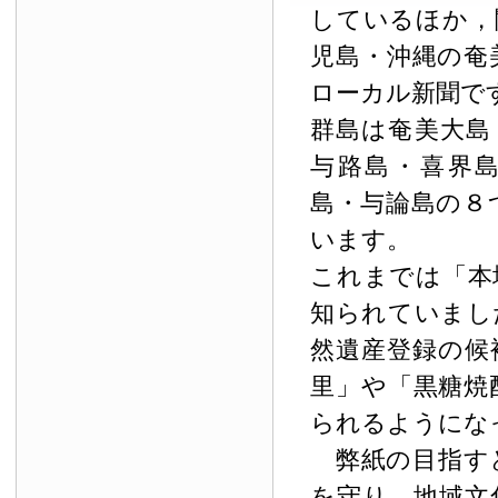
しているほか，
児島・沖縄の奄
ローカル新聞で
群島は奄美大島
与路島・喜界
島・与論島の８
います。
これまでは「本
知られていまし
然遺産登録の候
里」や「黒糖焼
られるようにな
弊紙の目指す
を守り，地域文