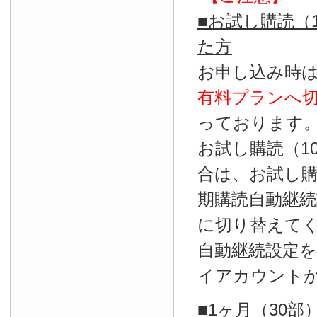
■お試し購読（
た方
お申し込み時
有料プランへ
っております
お試し購読（1
合は、お試し
期購読自動継続
に切り替えて
自動継続設定
イアカウント
■1ヶ月（30部