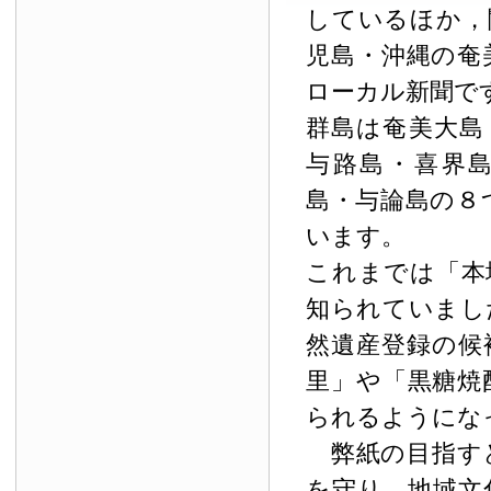
しているほか，
児島・沖縄の奄
ローカル新聞で
群島は奄美大島
与路島・喜界
島・与論島の８
います。
これまでは「本
知られていまし
然遺産登録の候
里」や「黒糖焼
られるようにな
弊紙の目指す
を守り，地域文