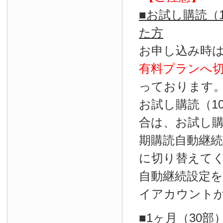
■お試し購読（
た方
お申し込み時
有料プランへ
っております
お試し購読（1
合は、お試し
期購読自動継続
に切り替えて
自動継続設定
イアカウント
■1ヶ月（30部