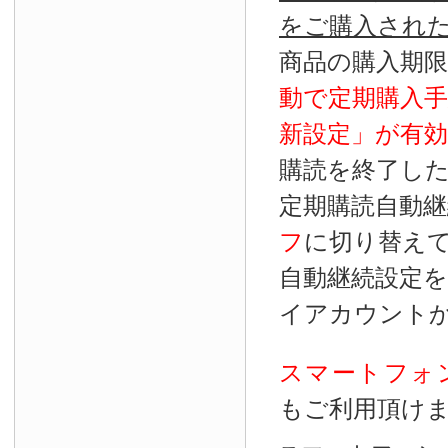
をご購入され
商品の購入期
動で定期購入
新設定」が
有効
購読を終了し
定期購読自動継
フ
に切り替え
自動継続設定
イアカウント
スマートフォ
もご利用頂け