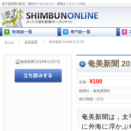
電子版新聞の販売・購読ポータルサイト - 新聞オンライン.COM
ホーム
＞
奄美新聞
＞
奄美新聞 2018年11月7日
奄美新聞 20
¥100
定価：
新聞社：
奄美新聞社
発行間隔：
日刊
奄美新聞は，太
に外海に浮かぶ