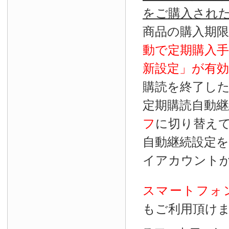
をご購入され
商品の購入期
動で定期購入
新設定」が
有効
購読を終了し
定期購読自動継
フ
に切り替え
自動継続設定
イアカウント
スマートフォ
もご利用頂け