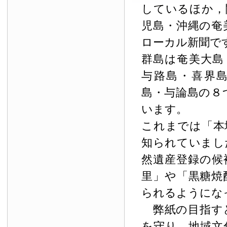
しているほか，
児島・沖縄の奄
ローカル新聞で
群島は奄美大島
与路島・喜界
島・与論島の８
います。
これまでは「本
知られていまし
然遺産登録の候
里」や「黒糖焼
られるようにな
弊紙の目指す
を守り，地域文