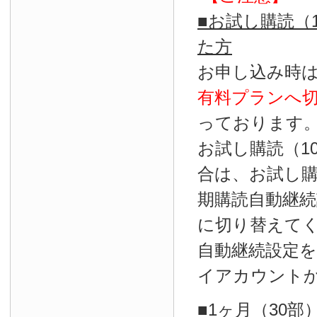
■お試し購読（
た方
お申し込み時
有料プランへ
っております
お試し購読（1
合は、お試し
期購読自動継続
に切り替えて
自動継続設定
イアカウント
■1ヶ月（30部