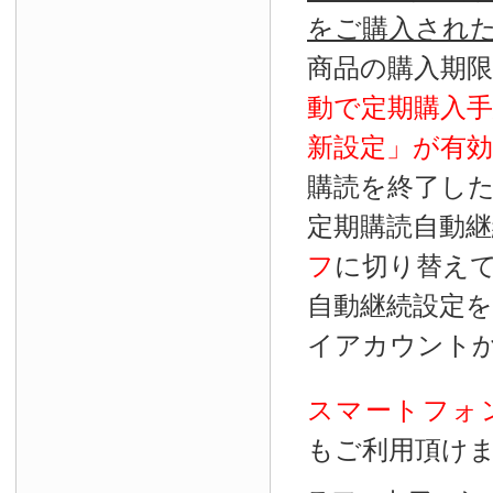
をご購入され
商品の購入期
動で定期購入
新設定」が
有効
購読を終了し
定期購読自動継
フ
に切り替え
自動継続設定
イアカウント
スマートフォ
もご利用頂け