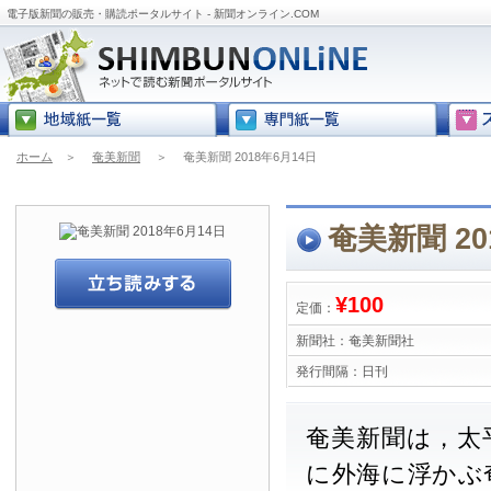
電子版新聞の販売・購読ポータルサイト - 新聞オンライン.COM
ホーム
＞
奄美新聞
＞
奄美新聞 2018年6月14日
奄美新聞 20
¥100
定価：
新聞社：
奄美新聞社
発行間隔：
日刊
奄美新聞は，太
に外海に浮かぶ