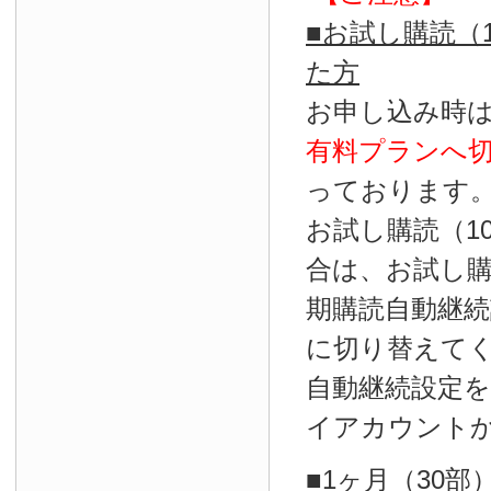
■お試し購読（
た方
お申し込み時
有料プランへ
っております
お試し購読（1
合は、お試し
期購読自動継続
に切り替えて
自動継続設定
イアカウント
■1ヶ月（30部