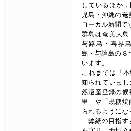
しているほか，
児島・沖縄の奄
ローカル新聞で
群島は奄美大島
与路島・喜界
島・与論島の８
います。
これまでは「本
知られていまし
然遺産登録の候
里」や「黒糖焼
られるようにな
弊紙の目指す
を守り，地域文