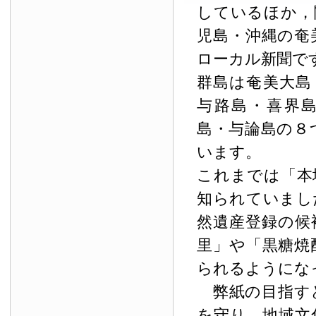
しているほか，
児島・沖縄の奄
ローカル新聞で
群島は奄美大島
与路島・喜界
島・与論島の８
います。
これまでは「本
知られていまし
然遺産登録の候
里」や「黒糖焼
られるようにな
弊紙の目指す
を守り，地域文