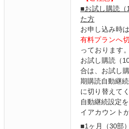
■お試し購読（
た方
お申し込み時
有料プランへ
っております
お試し購読（1
合は、お試し
期購読自動継続
に切り替えて
自動継続設定
イアカウント
■1ヶ月（30部