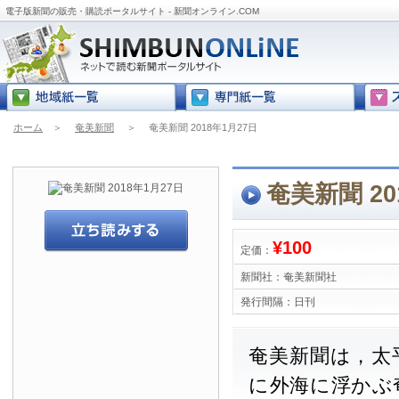
電子版新聞の販売・購読ポータルサイト - 新聞オンライン.COM
ホーム
＞
奄美新聞
＞
奄美新聞 2018年1月27日
奄美新聞 20
¥100
定価：
新聞社：
奄美新聞社
発行間隔：
日刊
奄美新聞は，太
に外海に浮かぶ