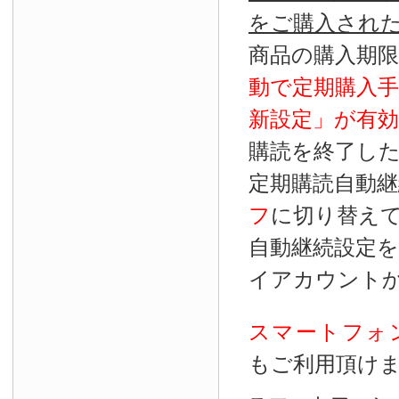
をご購入され
商品の購入期
動で定期購入
新設定」が
有効
購読を終了し
定期購読自動継
フ
に切り替え
自動継続設定
イアカウント
スマートフォ
もご利用頂け