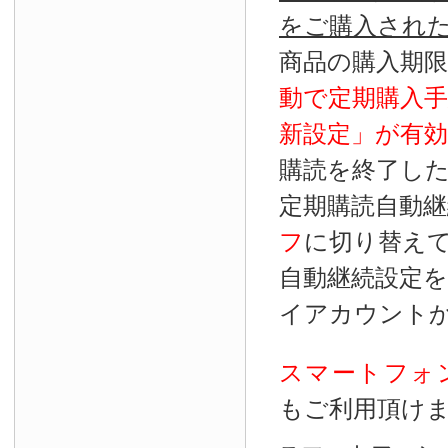
をご購入され
商品の購入期
動で定期購入
新設定」が
有効
購読を終了し
定期購読自動継
フ
に切り替え
自動継続設定
イアカウント
スマートフォ
もご利用頂け