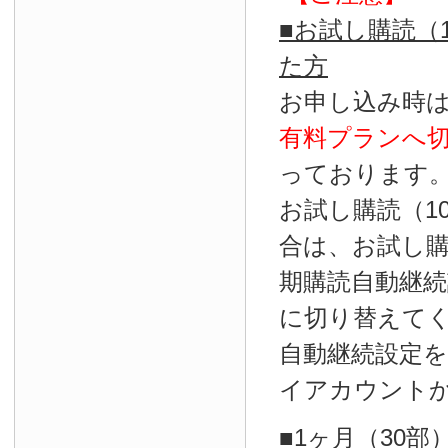
■お試し購読（
た方
お申し込み時
有料プランへ
っております
お試し購読（1
合は、お試し
期購読自動継続
に切り替えて
自動継続設定
イアカウント
■1ヶ月（30部