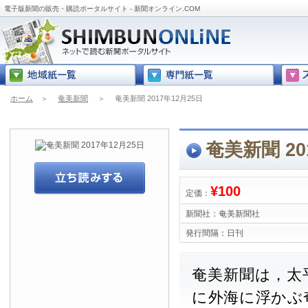
電子版新聞の販売・購読ポータルサイト - 新聞オンライン.COM
ホーム
＞
奄美新聞
＞
奄美新聞 2017年12月25日
奄美新聞 20
¥100
定価：
新聞社：
奄美新聞社
発行間隔：
日刊
奄美新聞は，太
に外海に浮かぶ