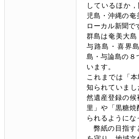
しているほか，
児島・沖縄の奄
ローカル新聞で
群島は奄美大島
与路島・喜界
島・与論島の８
います。
これまでは「本
知られていまし
然遺産登録の候
里」や「黒糖焼
られるようにな
弊紙の目指す
を守り，地域文