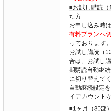
■お試し購読（
た方
お申し込み時
有料プランへ
っております
お試し購読（1
合は、お試し
期購読自動継続
に切り替えて
自動継続設定
イアカウント
■1ヶ月（30部