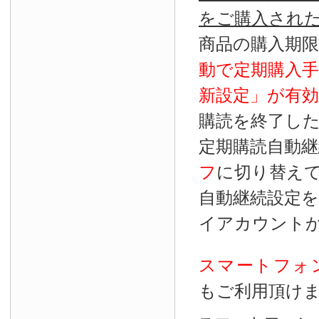
をご購入され
商品の購入期
動で定期購入
新設定」が
有効
購読を終了し
定期購読自動継
フ
に切り替え
自動継続設定
イアカウント
スマートフォ
もご利用頂け