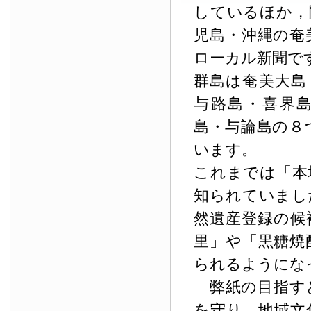
しているほか，
児島・沖縄の奄
ローカル新聞で
群島は奄美大島
与路島・喜界
島・与論島の８
います。
これまでは「本
知られていまし
然遺産登録の候
里」や「黒糖焼
られるようにな
弊紙の目指す
を守り，地域文