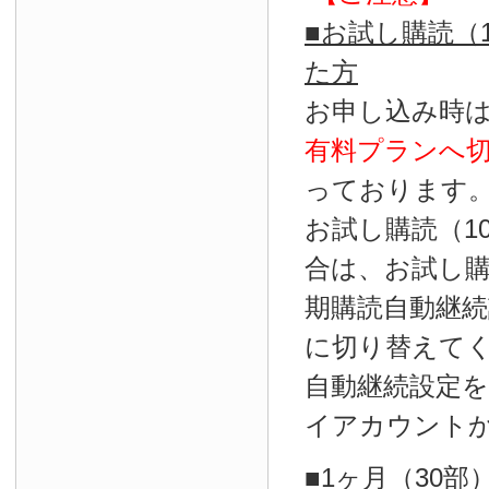
■お試し購読（
た方
お申し込み時
有料プランへ
っております
お試し購読（1
合は、お試し
期購読自動継続
に切り替えて
自動継続設定
イアカウント
■1ヶ月（30部