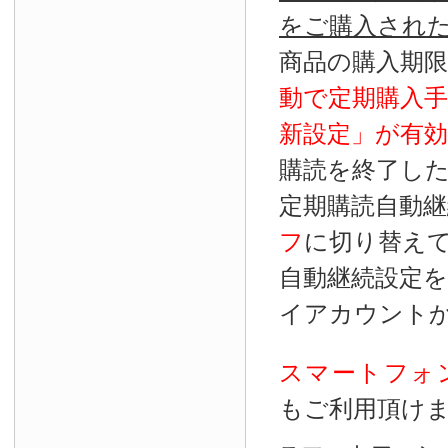
をご購入され
商品の購入期
動で定期購入
新設定」が
有効
購読を終了し
定期購読自動継
フ
に切り替え
自動継続設定
イアカウント
スマートフォ
もご利用頂け