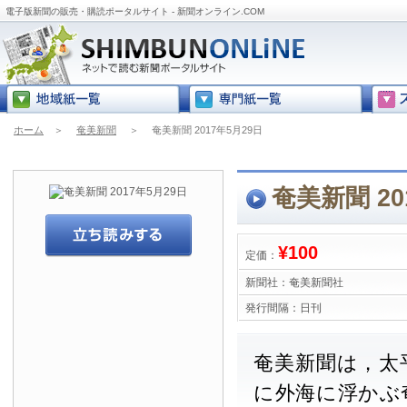
電子版新聞の販売・購読ポータルサイト - 新聞オンライン.COM
ホーム
＞
奄美新聞
＞
奄美新聞 2017年5月29日
奄美新聞 20
¥100
定価：
新聞社：
奄美新聞社
発行間隔：
日刊
奄美新聞は，太
に外海に浮かぶ