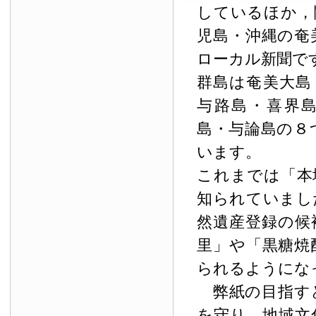
しているほか，
児島・沖縄の奄
ローカル新聞で
群島は奄美大島
与路島・喜界
島・与論島の８
います。
これまでは「本
知られていまし
然遺産登録の候
里」や「黒糖焼
られるようにな
弊紙の目指す
を守り，地域文