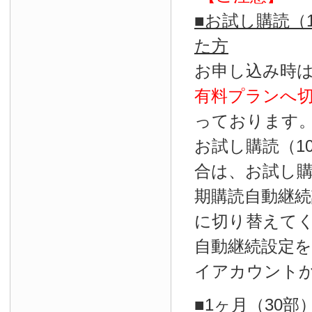
■お試し購読（
た方
お申し込み時
有料プランへ
っております
お試し購読（1
合は、お試し
期購読自動継続
に切り替えて
自動継続設定
イアカウント
■1ヶ月（30部