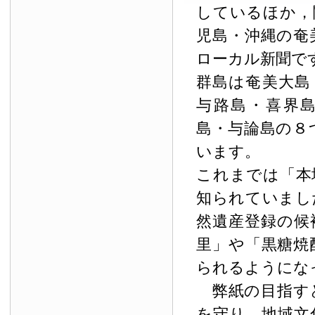
しているほか，
児島・沖縄の奄
ローカル新聞で
群島は奄美大島
与路島・喜界
島・与論島の８
います。
これまでは「本
知られていまし
然遺産登録の候
里」や「黒糖焼
られるようにな
弊紙の目指す
を守り，地域文