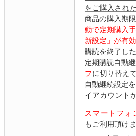
をご購入され
商品の購入期
動で定期購入
新設定」が
有効
購読を終了し
定期購読自動継
フ
に切り替え
自動継続設定
イアカウント
スマートフォ
もご利用頂け