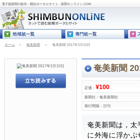
電子版新聞の販売・購読ポータルサイト - 新聞オンライン.COM
ホーム
＞
奄美新聞
＞
奄美新聞 2017年3月10日
奄美新聞 20
¥100
定価：
新聞社：
奄美新聞社
発行間隔：
日刊
奄美新聞は，太
に外海に浮かぶ