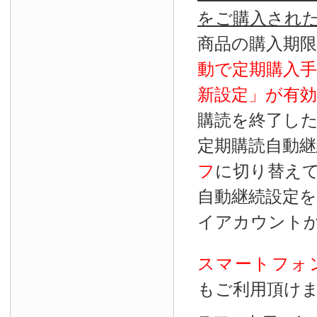
をご購入され
商品の購入期
動で定期購入
新設定」が
有効
購読を終了し
定期購読自動継
フ
に切り替え
自動継続設定
イアカウント
スマートフォ
もご利用頂け