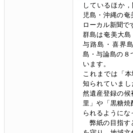
しているほか，
児島・沖縄の奄
ローカル新聞で
群島は奄美大島
与路島・喜界
島・与論島の８
います。
これまでは「本
知られていまし
然遺産登録の候
里」や「黒糖焼
られるようにな
弊紙の目指す
を守り，地域文