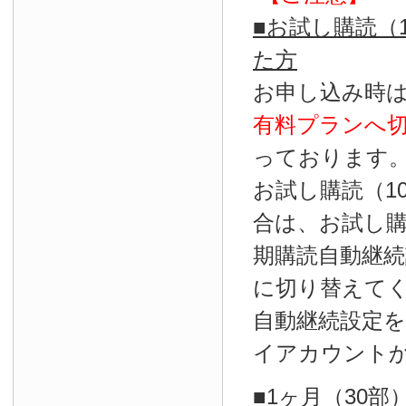
■お試し購読（
た方
お申し込み時
有料プランへ
っております
お試し購読（1
合は、お試し
期購読自動継続
に切り替えて
自動継続設定
イアカウント
■1ヶ月（30部