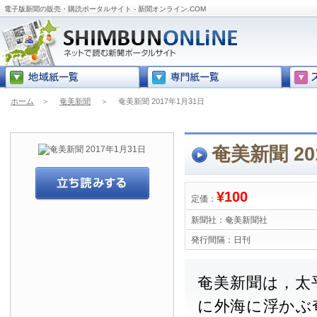
電子版新聞の販売・購読ポータルサイト - 新聞オンライン.COM
ホーム
＞
奄美新聞
＞
奄美新聞 2017年1月31日
奄美新聞 20
¥100
定価：
新聞社：
奄美新聞社
発行間隔：
日刊
奄美新聞は，太
に外海に浮かぶ