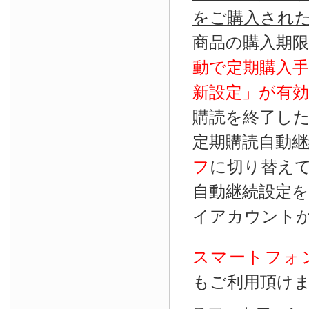
をご購入され
商品の購入期
動で定期購入
新設定」が
有効
購読を終了し
定期購読自動継
フ
に切り替え
自動継続設定
イアカウント
スマートフォ
もご利用頂け