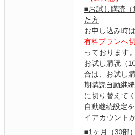
■お試し購読（
た方
お申し込み時
有料プランへ
っております
お試し購読（1
合は、お試し
期購読自動継続
に切り替えて
自動継続設定
イアカウント
■1ヶ月（30部