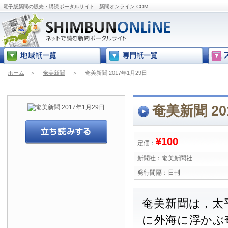
電子版新聞の販売・購読ポータルサイト - 新聞オンライン.COM
ホーム
＞
奄美新聞
＞
奄美新聞 2017年1月29日
奄美新聞 20
¥100
定価：
新聞社：
奄美新聞社
発行間隔：
日刊
奄美新聞は，太
に外海に浮かぶ