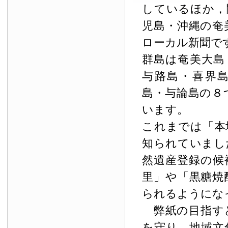
しているほか，
児島・沖縄の奄
ローカル新聞で
群島は奄美大島
与路島・喜界
島・与論島の８
います。
これまでは「本
知られていまし
然遺産登録の候
里」や「黒糖焼
られるようにな
弊紙の目指す
を守り，地域文