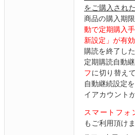
をご購入され
商品の購入期
動で定期購入
新設定」が
有効
購読を終了し
定期購読自動継
フ
に切り替え
自動継続設定
イアカウント
スマートフォ
もご利用頂け