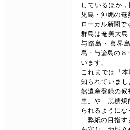
しているほか，
児島・沖縄の奄
ローカル新聞で
群島は奄美大島
与路島・喜界
島・与論島の８
います。
これまでは「本
知られていまし
然遺産登録の候
里」や「黒糖焼
られるようにな
弊紙の目指す
を守り，地域文