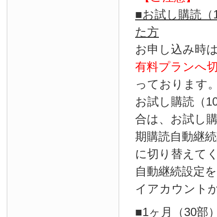
■お試し購読（
た方
お申し込み時
有料プランへ
っております
お試し購読（1
合は、お試し
期購読自動継続
に切り替えて
自動継続設定
イアカウント
■1ヶ月（30部