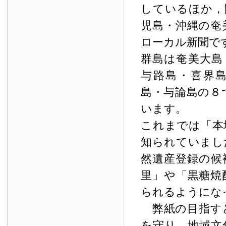
しているほか，
児島・沖縄の奄
ローカル新聞で
群島は奄美大島
与路島・喜界
島・与論島の８
います。
これまでは「本
知られていまし
然遺産登録の候
里」や「黒糖焼
られるようにな
弊紙の目指す
を守り，地域文