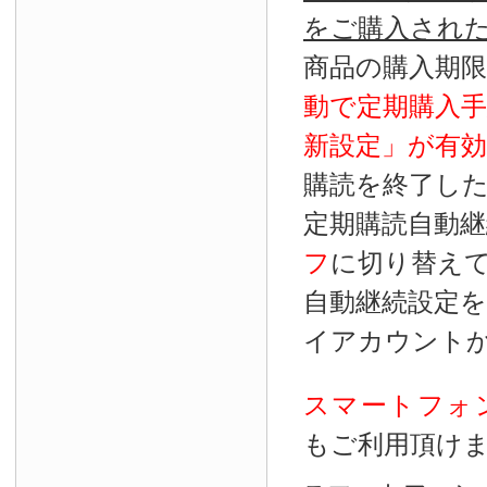
をご購入され
商品の購入期
動で定期購入
新設定」が
有効
購読を終了し
定期購読自動継
フ
に切り替え
自動継続設定
イアカウント
スマートフォ
もご利用頂け