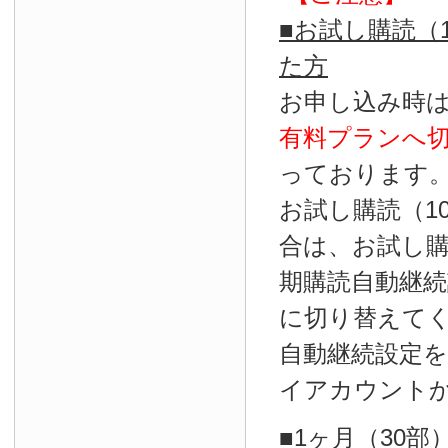
■お試し購読（
た方
お申し込み時
有料プランへ
っております
お試し購読（1
合は、お試し
期購読自動継続
に切り替えて
自動継続設定
イアカウント
■1ヶ月（30部