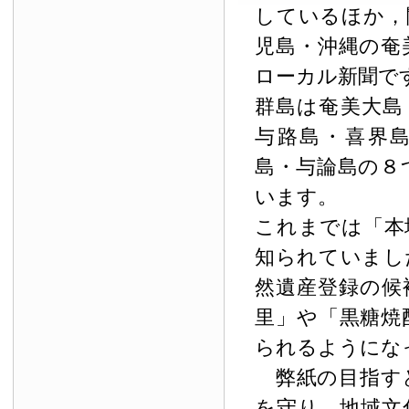
しているほか，
児島・沖縄の奄
ローカル新聞で
群島は奄美大島
与路島・喜界
島・与論島の８
います。
これまでは「本
知られていまし
然遺産登録の候
里」や「黒糖焼
られるようにな
弊紙の目指す
を守り，地域文