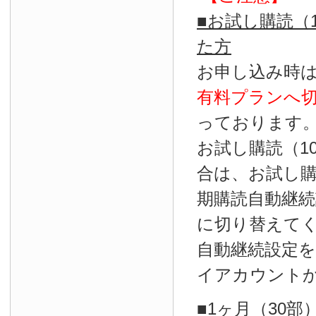
■お試し購読（
た方
お申し込み時
有料プランへ
っております
お試し購読（1
合は、お試し
期購読自動継続
に切り替えて
自動継続設定
イアカウント
■1ヶ月（30部