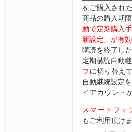
をご購入され
商品の購入期
動で定期購入
新設定」が
有効
購読を終了し
定期購読自動継
フ
に切り替え
自動継続設定
イアカウント
スマートフォ
もご利用頂け