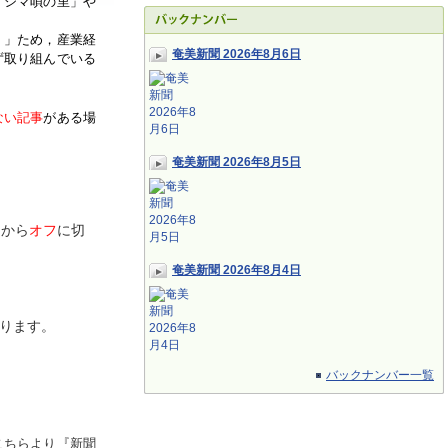
「シマ唄の里」や
く」ため，産業経
奄美新聞 2026年8月6日
ず取り組んでいる
ない記事
がある場
奄美新聞 2026年8月5日
ン
から
オフ
に切
奄美新聞 2026年8月4日
ります。
バックナンバー一覧
こちらより『新聞