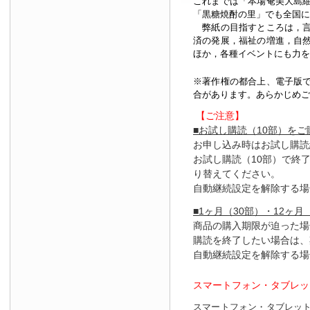
これまでは「本場奄美大島
「黒糖焼酎の里」でも全国に
弊紙の目指すところは，言
済の発展，福祉の増進，自
ほか，各種イベントにも力を
※著作権の都合上、
電子版
合があります。あらかじめご
【ご注意】
■お試し購読（10部）を
お申し込み時はお試し購読
お試し購読（10部）で終
り替えてください。
自動継続設定を解除する場
■1ヶ月（30部）・12ヶ月
商品の購入期限が迫った場
購読を終了したい場合は、
自動継続設定を解除する場
スマートフォン・タブレッ
スマートフォン・タブレッ