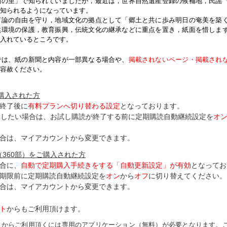
紬の里」で知られていましたが，最近は，世界自然遺産登録の候補地，民謡
知られるようになっています。
論の自由を守り，地域文化の拠点として「郷土と共に歩み明日の奄美を築
然環境の保護，教育振興，伝統文化の継承などに重点を置き，紙面を惜しま
入れているところです。
では、紙の新聞と内容が一部異なる場合や、
掲載されないページ・掲載され
容赦ください。
ご購入された方
終了後に
有料プランへ切り替わる設定
となっております。
了したい場合は、お試し購読が終了する前に定期購読自動継続設定を
オ
合は、マイアカウントから変更できます。
（360部）をご購入された方
合に、
自動で定期購入手続きをする「自動更新設定」が
有効
となってお
期限前に定期購読自動継続設定を
オン
から
オフ
に切り替えてください。
合は、マイアカウントから変更できます。
ト
からもご利用頂けます。
トからご利用頂くには専用のアプリケーション（無料）が必要となります。