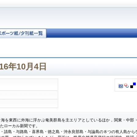
16年10月4日
ナ海を東西に外海に浮かぶ奄美群島を主エリアとしているほか，関東・中部
したローカル新聞です。
・請島・与路島・喜界島・徳之島・沖永良部島・与論島の８つの有人島から