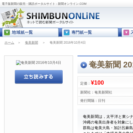
電子版新聞の販売・購読ポータルサイト - 新聞オンライン.COM
ホーム
＞
奄美新聞
＞
奄美新聞 2016年10月4日
奄美新聞 20
¥100
定価：
新聞社：
奄美新聞社
発行間隔：
日刊
奄美新聞は，太平洋と東シ
沖縄の奄美出身者を対象に
群島は奄美大島・加計呂麻島