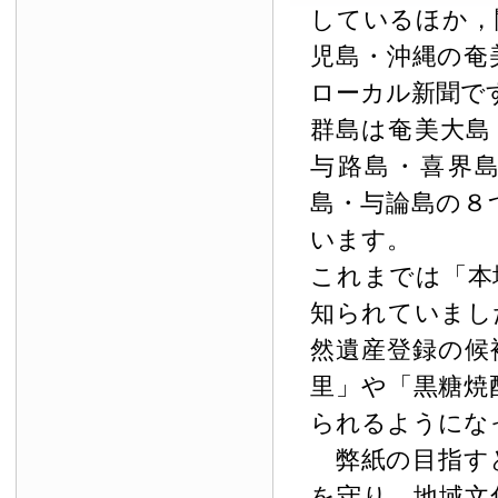
しているほか，
児島・沖縄の奄
ローカル新聞で
群島は奄美大島
与路島・喜界
島・与論島の８
います。
これまでは「本
知られていまし
然遺産登録の候
里」や「黒糖焼
られるようにな
弊紙の目指す
を守り，地域文