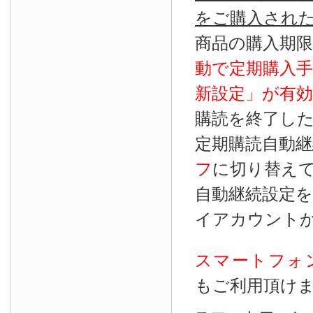
をご購入され
商品の購入期
動で定期購入
新設定」が
有効
購読を終了し
定期購読自動継
フ
に切り替え
自動継続設定
イアカウント
スマートフォ
もご利用頂け