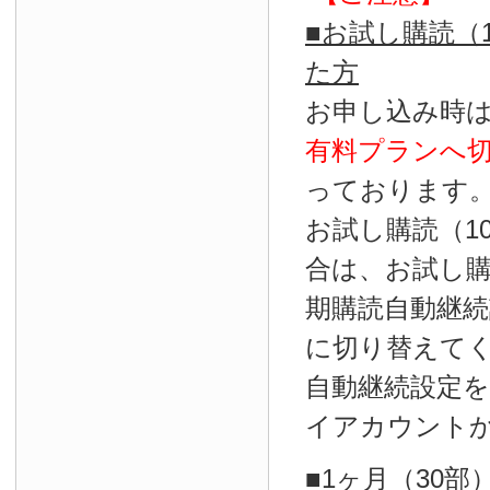
■お試し購読（
た方
お申し込み時
有料プランへ
っております
お試し購読（1
合は、お試し
期購読自動継続
に切り替えて
自動継続設定
イアカウント
■1ヶ月（30部