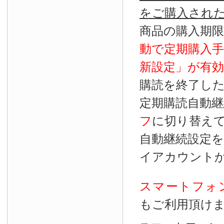
をご購入され
商品の購入期
動で定期購入
新設定」が
有効
購読を終了し
定期購読自動継
フ
に切り替え
自動継続設定
イアカウント
スマートフォ
もご利用頂け