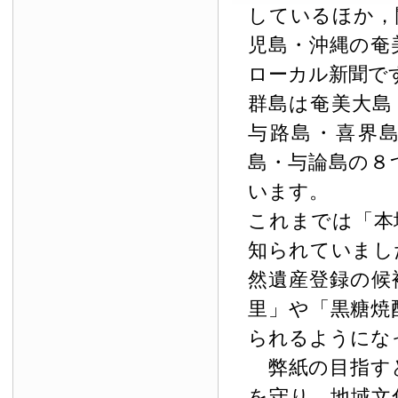
しているほか，
児島・沖縄の奄
ローカル新聞で
群島は奄美大島
与路島・喜界
島・与論島の８
います。
これまでは「本
知られていまし
然遺産登録の候
里」や「黒糖焼
られるようにな
弊紙の目指す
を守り，地域文