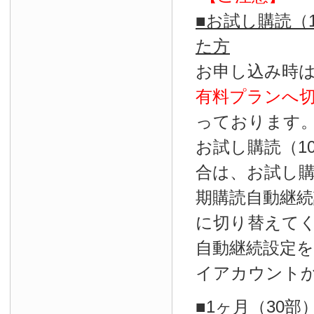
■お試し購読（
た方
お申し込み時
有料プランへ
っております
お試し購読（1
合は、お試し
期購読自動継続
に切り替えて
自動継続設定
イアカウント
■1ヶ月（30部