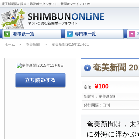
電子版新聞の販売・購読ポータルサイト - 新聞オンライン.COM
ホーム
＞
奄美新聞
＞
奄美新聞 2015年11月6日
奄美新聞 20
¥100
定価：
新聞社：
奄美新聞社
発行間隔：
日刊
奄美新聞は，太
に外海に浮かぶ