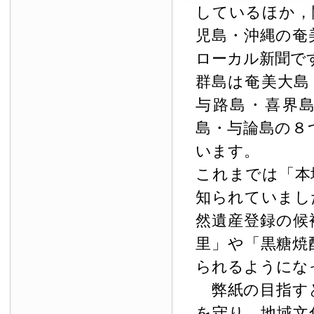
しているほか，
児島・沖縄の奄
ローカル新聞で
群島は奄美大島
与路島・喜界
島・与論島の８
います。
これまでは「本
知られていまし
然遺産登録の候
里」や「黒糖焼
られるようにな
弊紙の目指す
を守り，地域文