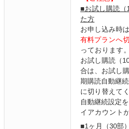
■お試し購読（
た方
お申し込み時
有料プランへ
っております
お試し購読（1
合は、お試し
期購読自動継続
に切り替えて
自動継続設定
イアカウント
■1ヶ月（30部