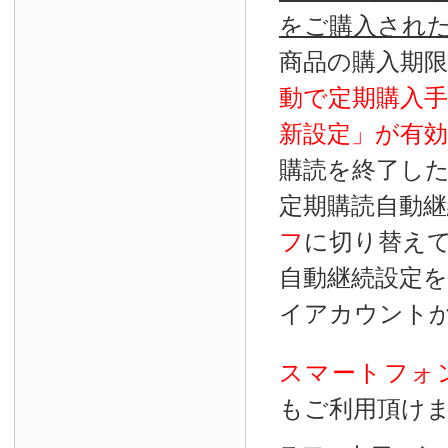
をご購入され
商品の購入期
動で定期購入
新設定」が
有効
購読を終了し
定期購読自動継
フ
に切り替え
自動継続設定
イアカウント
スマートフォ
もご利用頂け