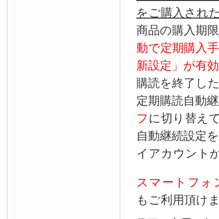
をご購入され
商品の購入期
動で定期購入
新設定」が
有効
購読を終了し
定期購読自動継
フ
に切り替え
自動継続設定
イアカウント
スマートフォ
もご利用頂け