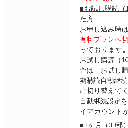
■お試し購読（
た方
お申し込み時
有料プランへ
っております
お試し購読（1
合は、お試し
期購読自動継続
に切り替えて
自動継続設定
イアカウント
■1ヶ月（30部