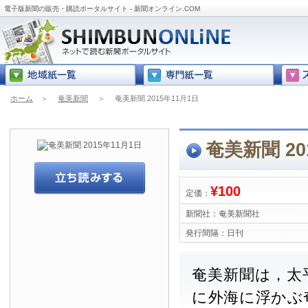
電子版新聞の販売・購読ポータルサイト - 新聞オンライン.COM
ホーム
＞
奄美新聞
＞
奄美新聞 2015年11月1日
奄美新聞 20
¥100
定価：
新聞社：
奄美新聞社
発行間隔：
日刊
奄美新聞は，太
に外海に浮かぶ