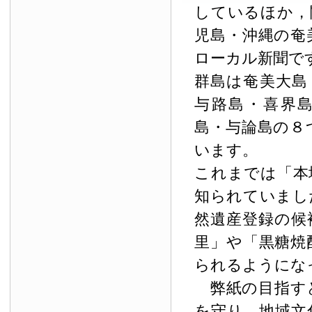
しているほか，
児島・沖縄の奄
ローカル新聞で
群島は奄美大島
与路島・喜界
島・与論島の８
います。
これまでは「本
知られていまし
然遺産登録の候
里」や「黒糖焼
られるようにな
弊紙の目指す
を守り，地域文