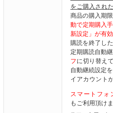
をご購入され
商品の購入期
動で定期購入
新設定」が
有効
購読を終了し
定期購読自動継
フ
に切り替え
自動継続設定
イアカウント
スマートフォ
もご利用頂け