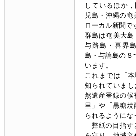
しているほか，
児島・沖縄の奄
ローカル新聞で
群島は奄美大島
与路島・喜界
島・与論島の８
います。
これまでは「本
知られていまし
然遺産登録の候
里」や「黒糖焼
られるようにな
弊紙の目指す
を守り，地域文