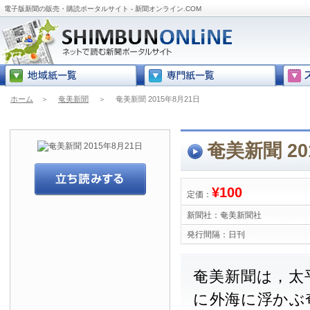
電子版新聞の販売・購読ポータルサイト - 新聞オンライン.COM
ホーム
＞
奄美新聞
＞
奄美新聞 2015年8月21日
奄美新聞 20
¥100
定価：
新聞社：
奄美新聞社
発行間隔：
日刊
奄美新聞は，太
に外海に浮かぶ