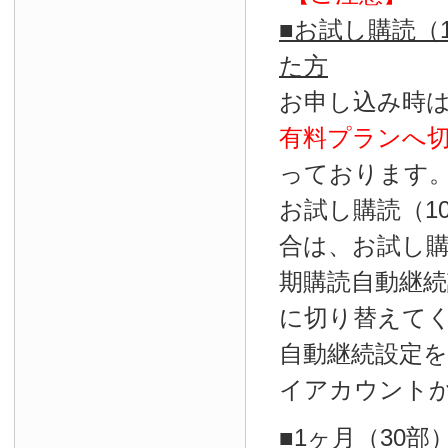
■お試し購読（
た方
お申し込み時
有料プランへ
っております
お試し購読（1
合は、お試し
期購読自動継続
に切り替えて
自動継続設定
イアカウント
■1ヶ月（30部