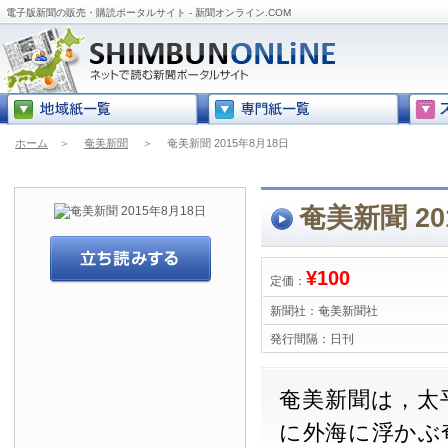
電子版新聞の販売・購読ポータルサイト - 新聞オンライン.COM
ホーム
＞
奄美新聞
＞
奄美新聞 2015年8月18日
奄美新聞 20
¥100
定価：
新聞社：
奄美新聞社
発行間隔：
日刊
奄美新聞は，太
に外海に浮かぶ