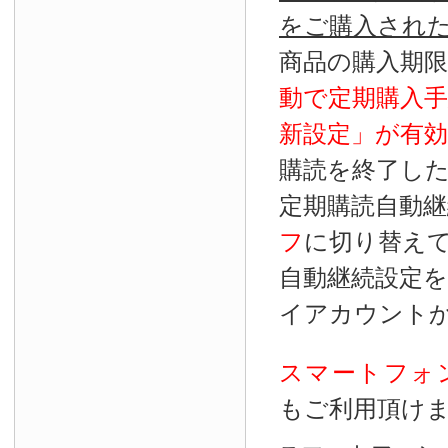
をご購入され
商品の購入期
動で定期購入
新設定」が
有効
購読を終了し
定期購読自動継
フ
に切り替え
自動継続設定
イアカウント
スマートフォ
もご利用頂け