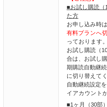
■お試し購読（
た方
お申し込み時
有料プランへ
っております
お試し購読（1
合は、お試し
期購読自動継続
に切り替えて
自動継続設定
イアカウント
■1ヶ月（30部