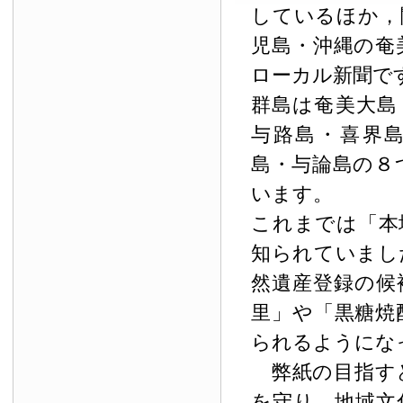
しているほか，
児島・沖縄の奄
ローカル新聞で
群島は奄美大島
与路島・喜界
島・与論島の８
います。
これまでは「本
知られていまし
然遺産登録の候
里」や「黒糖焼
られるようにな
弊紙の目指す
を守り，地域文