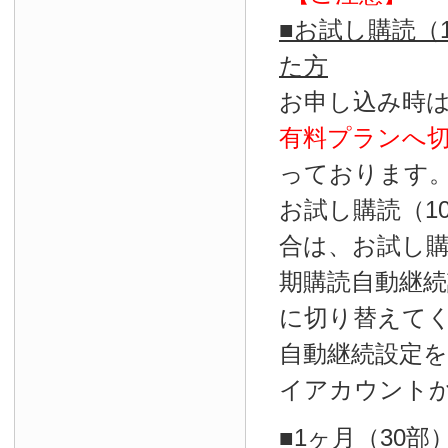
■お試し購読（
た方
お申し込み時
有料プランへ
っております
お試し購読（1
合は、お試し
期購読自動継続
に切り替えて
自動継続設定
イアカウント
■1ヶ月（30部