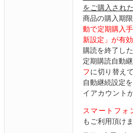
をご購入され
商品の購入期
動で定期購入
新設定」が
有効
購読を終了し
定期購読自動継
フ
に切り替え
自動継続設定
イアカウント
スマートフォ
もご利用頂け