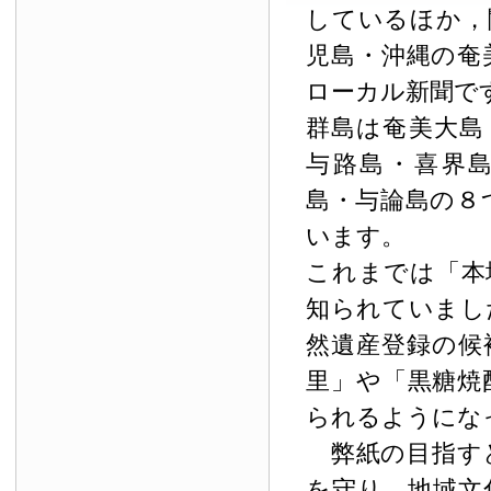
しているほか，
児島・沖縄の奄
ローカル新聞で
群島は奄美大島
与路島・喜界
島・与論島の８
います。
これまでは「本
知られていまし
然遺産登録の候
里」や「黒糖焼
られるようにな
弊紙の目指す
を守り，地域文