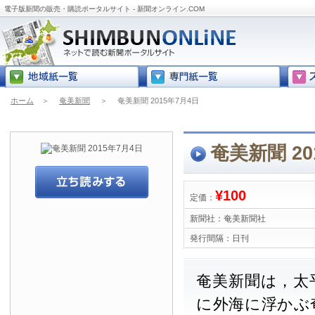
電子版新聞の販売・購読ポータルサイト - 新聞オンライン.COM
ホーム
＞
奄美新聞
＞
奄美新聞 2015年7月4日
奄美新聞 20
¥100
定価：
新聞社：
奄美新聞社
発行間隔：
日刊
奄美新聞は，太
に外海に浮かぶ