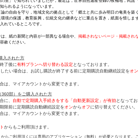
紬の里」で知られていましたが，最近は，世界自然遺産登録の候補地，民謡
知られるようになっています。
論の自由を守り，地域文化の拠点として「郷土と共に歩み明日の奄美を築
然環境の保護，教育振興，伝統文化の継承などに重点を置き，紙面を惜しま
入れているところです。
では、紙の新聞と内容が一部異なる場合や、
掲載されないページ・掲載され
容赦ください。
ご購入された方
終了後に
有料プランへ切り替わる設定
となっております。
了したい場合は、お試し購読が終了する前に定期購読自動継続設定を
オ
合は、マイアカウントから変更できます。
（360部）をご購入された方
合に、
自動で定期購入手続きをする「自動更新設定」が
有効
となってお
期限前に定期購読自動継続設定を
オン
から
オフ
に切り替えてください。
合は、マイアカウントから変更できます。
ト
からもご利用頂けます。
トからご利用頂くには専用のアプリケーション（無料）が必要となります。