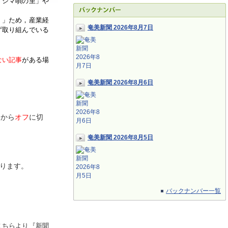
「シマ唄の里」や
く」ため，産業経
奄美新聞 2026年8月7日
ず取り組んでいる
ない記事
がある場
奄美新聞 2026年8月6日
ン
から
オフ
に切
奄美新聞 2026年8月5日
ります。
バックナンバー一覧
こちらより『新聞