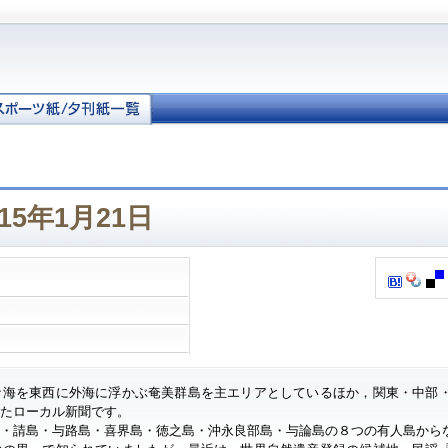
15年1月21日
ナ海を東西に外海に浮かぶ奄美群島を主エリアとしているほか，関東・中部
したローカル新聞です。
・請島・与路島・喜界島・徳之島・沖永良部島・与論島の８つの有人島から