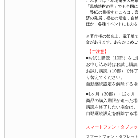
これまでは「本場奄美大島
「黒糖焼酎の里」でも全国に
弊紙の目指すところは，言
済の発展，福祉の増進，自
ほか，各種イベントにも力を
※著作権の都合上、
電子版
合があります。あらかじめご
【ご注意】
■お試し購読（10部）を
お申し込み時はお試し購読
お試し購読（10部）で終
り替えてください。
自動継続設定を解除する場
■1ヶ月（30部）・12ヶ月
商品の購入期限が迫った場
購読を終了したい場合は、
自動継続設定を解除する場
スマートフォン・タブレッ
スマートフォン・タブレッ