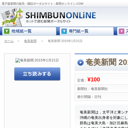
電子版新聞の販売・購読ポータルサイト - 新聞オンライン.COM
ホーム
＞
奄美新聞
＞
奄美新聞 2015年1月21日
奄美新聞 20
¥100
定価：
新聞社：
奄美新聞社
発行間隔：
日刊
奄美新聞は，太平洋と東シ
沖縄の奄美出身者を対象に
群島は奄美大島・加計呂麻島