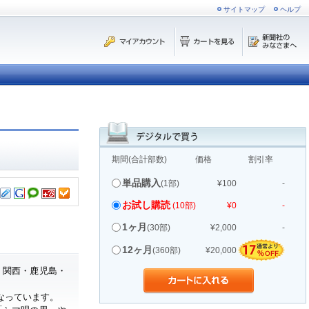
サイトマップ
ヘルプ
期間(合計部数)
価格
割引率
単品購入
(1部)
¥100
-
お試し購読
(10部)
¥0
-
1ヶ月
(30部)
¥2,000
-
12ヶ月
(360部)
¥20,000
・関西・鹿児島・
なっています。