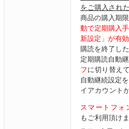
をご購入され
商品の購入期
動で定期購入
新設定」が
有効
購読を終了し
定期購読自動継
フ
に切り替え
自動継続設定
イアカウント
スマートフォ
もご利用頂け