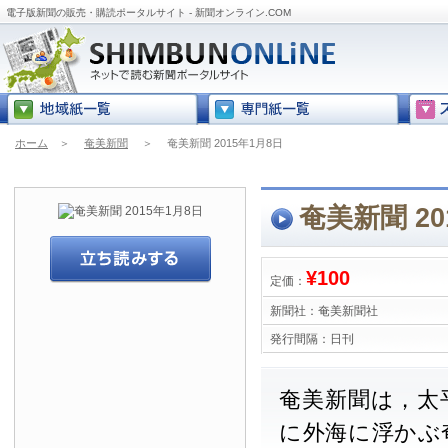
電子版新聞の販売・購読ポータルサイト - 新聞オンライン.COM
ホーム
＞
奄美新聞
＞
奄美新聞 2015年1月8日
奄美新聞 20
¥100
定価：
新聞社：
奄美新聞社
発行間隔：
日刊
奄美新聞は，太
に外海に浮かぶ