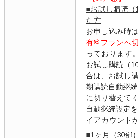
■お試し購読（
た方
お申し込み時
有料プランへ
っております
お試し購読（1
合は、お試し
期購読自動継続
に切り替えて
自動継続設定
イアカウント
■1ヶ月（30部