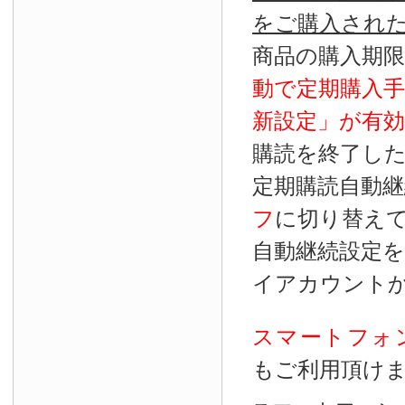
をご購入され
商品の購入期
動で定期購入
新設定」が
有効
購読を終了し
定期購読自動継
フ
に切り替え
自動継続設定
イアカウント
スマートフォ
もご利用頂け