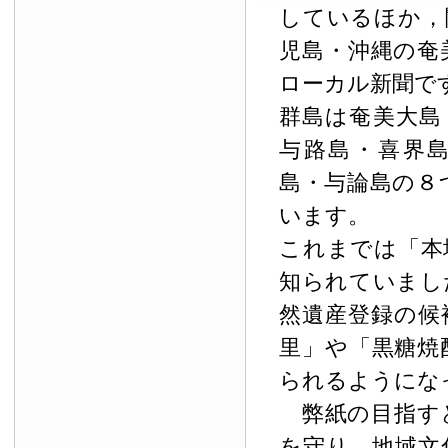
しているほか，
児島・沖縄の奄
ローカル新聞で
群島は奄美大島
与路島・喜界
島・与論島の８
います。
これまでは「本
知られていまし
然遺産登録の候
里」や「黒糖焼
られるようにな
弊紙の目指す
を守り，地域文