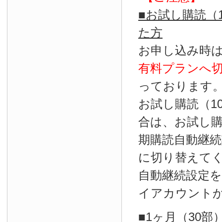
■お試し購読（
た方
お申し込み時
有料プランへ
っております
お試し購読（1
合は、お試し
期購読自動継続
に切り替えて
自動継続設定
イアカウント
■1ヶ月（30部