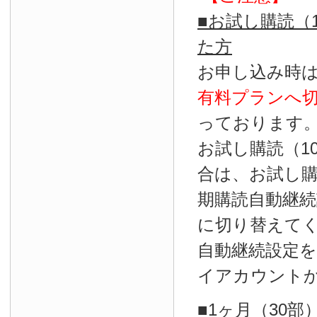
■お試し購読（
た方
お申し込み時
有料プランへ
っております
お試し購読（1
合は、お試し
期購読自動継続
に切り替えて
自動継続設定
イアカウント
■1ヶ月（30部