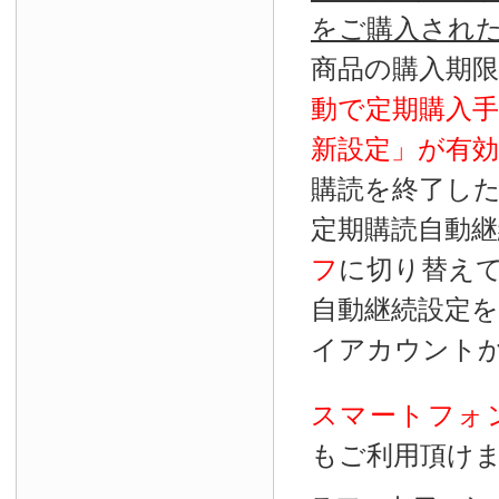
をご購入され
商品の購入期
動で定期購入
新設定」が
有効
購読を終了し
定期購読自動継
フ
に切り替え
自動継続設定
イアカウント
スマートフォ
もご利用頂け