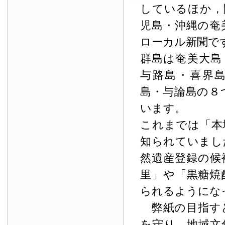
しているほか，
児島・沖縄の奄
ローカル新聞で
群島は奄美大島
与路島・喜界
島・与論島の８
います。
これまでは「本
知られていまし
然遺産登録の候
里」や「黒糖焼
られるようにな
弊紙の目指す
を守り，地域文