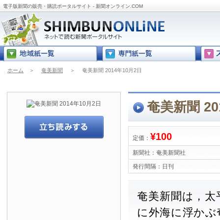
電子版新聞の販売・購読ポータルサイト - 新聞オンライン.COM
ホーム
＞
奄美新聞
＞
奄美新聞 2014年10月2日
奄美新聞 20
¥100
定価：
新聞社：
奄美新聞社
発行間隔：
日刊
奄美新聞は，太
に外海に浮かぶ