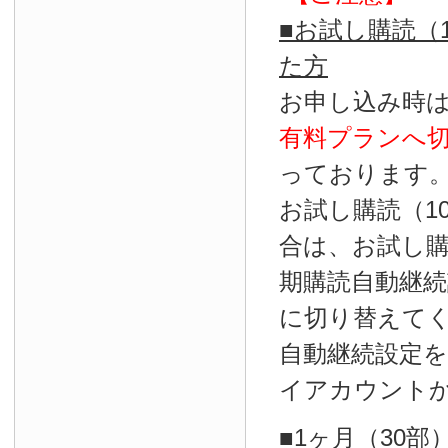
■お試し購読（
た方
お申し込み時
有料プランへ
っております
お試し購読（1
合は、お試し
期購読自動継続
に切り替えて
自動継続設定
イアカウント
■1ヶ月（30部