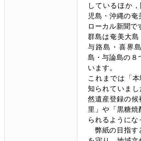
しているほか，
児島・沖縄の奄
ローカル新聞で
群島は奄美大島
与路島・喜界
島・与論島の８
います。
これまでは「本
知られていまし
然遺産登録の候
里」や「黒糖焼
られるようにな
弊紙の目指す
を守り，地域文