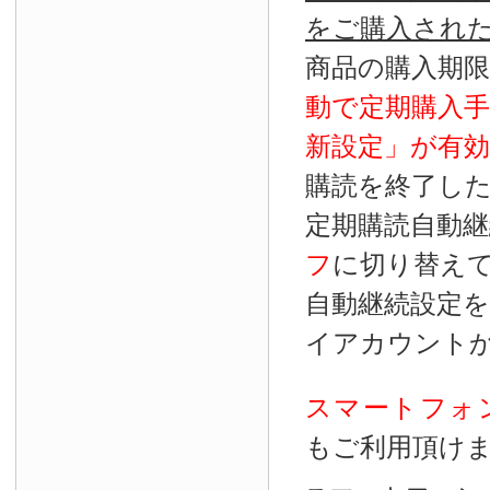
をご購入され
商品の購入期
動で定期購入
新設定」が
有効
購読を終了し
定期購読自動継
フ
に切り替え
自動継続設定
イアカウント
スマートフォ
もご利用頂け