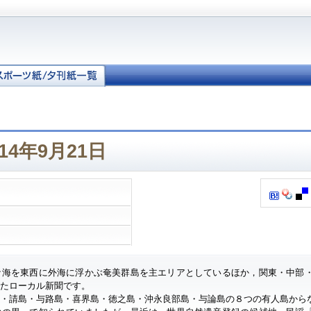
14年9月21日
ナ海を東西に外海に浮かぶ奄美群島を主エリアとしているほか，関東・中部
したローカル新聞です。
・請島・与路島・喜界島・徳之島・沖永良部島・与論島の８つの有人島から