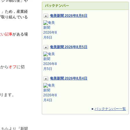
「シマ唄の里」や
く」ため，産業経
奄美新聞 2026年8月6日
ず取り組んでいる
ない記事
がある場
奄美新聞 2026年8月5日
ン
から
オフ
に切
奄美新聞 2026年8月4日
ります。
バックナンバー一覧
こちらより『新聞