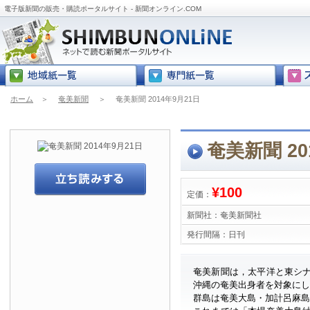
電子版新聞の販売・購読ポータルサイト - 新聞オンライン.COM
ホーム
＞
奄美新聞
＞
奄美新聞 2014年9月21日
奄美新聞 20
¥100
定価：
新聞社：
奄美新聞社
発行間隔：
日刊
奄美新聞は，太平洋と東シ
沖縄の奄美出身者を対象に
群島は奄美大島・加計呂麻島