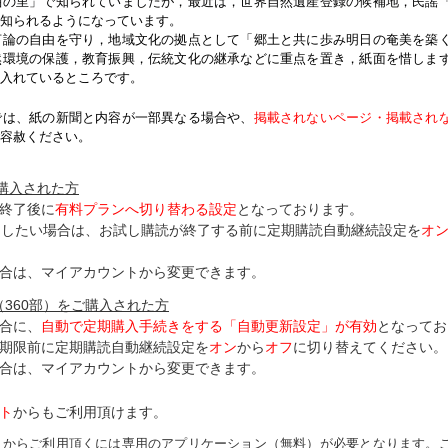
紬の里」で知られていましたが，最近は，世界自然遺産登録の候補地，民謡
知られるようになっています。
論の自由を守り，地域文化の拠点として「郷土と共に歩み明日の奄美を築
然環境の保護，教育振興，伝統文化の継承などに重点を置き，紙面を惜しま
入れているところです。
では、紙の新聞と内容が一部異なる場合や、
掲載されないページ・掲載され
容赦ください。
ご購入された方
終了後に
有料プランへ切り替わる設定
となっております。
了したい場合は、お試し購読が終了する前に定期購読自動継続設定を
オ
合は、マイアカウントから変更できます。
（360部）をご購入された方
合に、
自動で定期購入手続きをする「自動更新設定」が
有効
となってお
期限前に定期購読自動継続設定を
オン
から
オフ
に切り替えてください。
合は、マイアカウントから変更できます。
ト
からもご利用頂けます。
トからご利用頂くには専用のアプリケーション（無料）が必要となります。