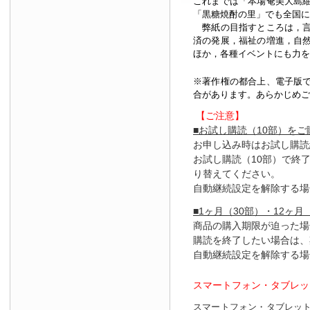
これまでは「本場奄美大島
「黒糖焼酎の里」でも全国に
弊紙の目指すところは，言
済の発展，福祉の増進，自
ほか，各種イベントにも力を
※著作権の都合上、
電子版
合があります。あらかじめご
【ご注意】
■お試し購読（10部）を
お申し込み時はお試し購読
お試し購読（10部）で終
り替えてください。
自動継続設定を解除する場
■1ヶ月（30部）・12ヶ月
商品の購入期限が迫った場
購読を終了したい場合は、
自動継続設定を解除する場
スマートフォン・タブレッ
スマートフォン・タブレッ