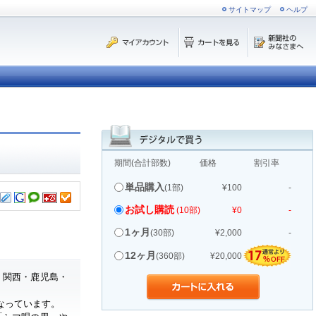
サイトマップ
ヘルプ
期間(合計部数)
価格
割引率
単品購入
(1部)
¥100
-
お試し購読
(10部)
¥0
-
1ヶ月
(30部)
¥2,000
-
12ヶ月
(360部)
¥20,000
・関西・鹿児島・
なっています。