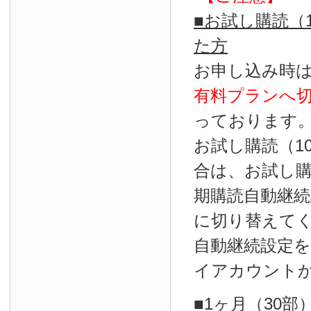
■お試し購読（
た方
お申し込み時
有料プランへ
っております
お試し購読（1
合は、お試し
期購読自動継続
に切り替えて
自動継続設定
イアカウント
■1ヶ月（30部