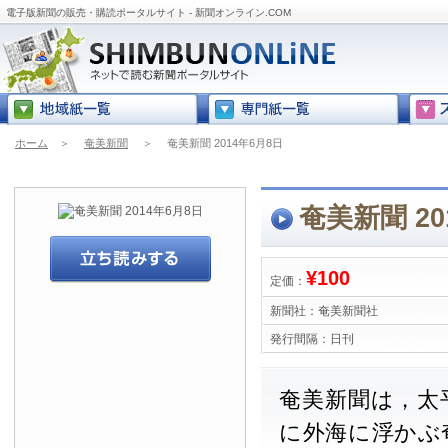
電子版新聞の販売・購読ポータルサイト - 新聞オンライン.COM
ホーム
＞
奄美新聞
＞
奄美新聞 2014年6月8日
奄美新聞 20
¥100
定価：
新聞社：
奄美新聞社
発行間隔：
日刊
奄美新聞は，太
に外海に浮かぶ