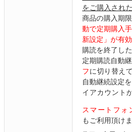
をご購入され
商品の購入期
動で定期購入
新設定」が
有効
購読を終了し
定期購読自動継
フ
に切り替え
自動継続設定
イアカウント
スマートフォ
もご利用頂け