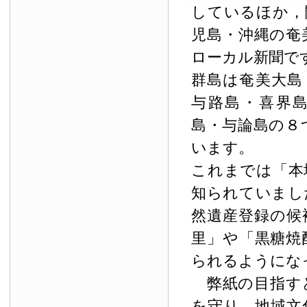
しているほか，
児島・沖縄の奄
ローカル新聞で
群島は奄美大島
与路島・喜界
島・与論島の８
います。
これまでは「本
知られていまし
然遺産登録の候
里」や「黒糖焼
られるようにな
弊紙の目指す
を守り，地域文