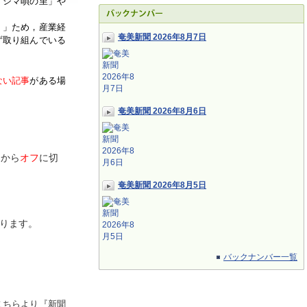
「シマ唄の里」や
く」ため，産業経
奄美新聞 2026年8月7日
ず取り組んでいる
ない記事
がある場
奄美新聞 2026年8月6日
ン
から
オフ
に切
奄美新聞 2026年8月5日
ります。
バックナンバー一覧
こちらより『新聞