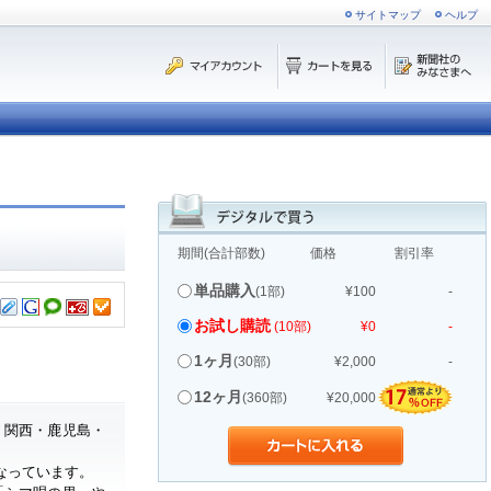
サイトマップ
ヘルプ
期間(合計部数)
価格
割引率
単品購入
(1部)
¥100
-
お試し購読
(10部)
¥0
-
1ヶ月
(30部)
¥2,000
-
12ヶ月
(360部)
¥20,000
・関西・鹿児島・
なっています。