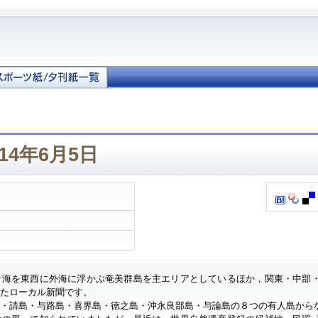
14年6月5日
ナ海を東西に外海に浮かぶ奄美群島を主エリアとしているほか，関東・中部
したローカル新聞です。
・請島・与路島・喜界島・徳之島・沖永良部島・与論島の８つの有人島から