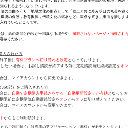
紬の里」で知られていましたが，最近は，世界自然遺産登録の候補地，民謡
知られるようになっています。
論の自由を守り，地域文化の拠点として「郷土と共に歩み明日の奄美を築
然環境の保護，教育振興，伝統文化の継承などに重点を置き，紙面を惜しま
入れているところです。
では、紙の新聞と内容が一部異なる場合や、
掲載されないページ・掲載され
容赦ください。
ご購入された方
終了後に
有料プランへ切り替わる設定
となっております。
了したい場合は、お試し購読が終了する前に定期購読自動継続設定を
オ
合は、マイアカウントから変更できます。
（360部）をご購入された方
合に、
自動で定期購入手続きをする「自動更新設定」が
有効
となってお
期限前に定期購読自動継続設定を
オン
から
オフ
に切り替えてください。
合は、マイアカウントから変更できます。
ト
からもご利用頂けます。
トからご利用頂くには専用のアプリケーション（無料）が必要となります。