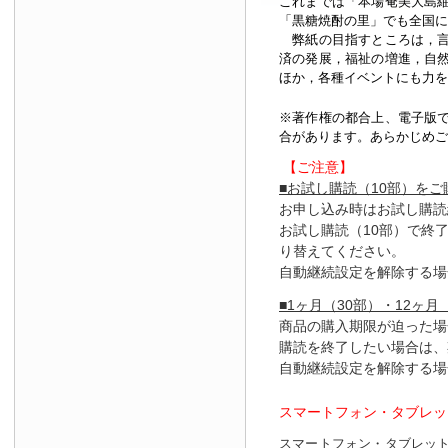
これまでは「本場奄美大島
「黒糖焼酎の里」でも全国に
弊紙の目指すところは，言
済の発展，福祉の増進，自
ほか，各種イベントにも力を
※著作権の都合上、
電子版
合があります。あらかじめご
【ご注意】
■お試し購読（10部）を
お申し込み時はお試し購読
お試し購読（10部）で終
り替えてください。
自動継続設定を解除する場
■1ヶ月（30部）・12ヶ月
商品の購入期限が迫った場
購読を終了したい場合は、
自動継続設定を解除する場
スマートフォン・タブレッ
スマートフォン・タブレッ