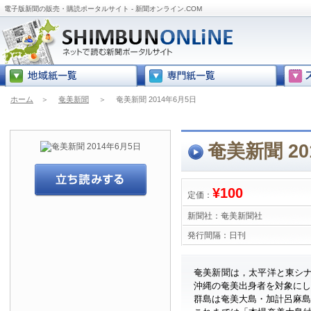
電子版新聞の販売・購読ポータルサイト - 新聞オンライン.COM
ホーム
＞
奄美新聞
＞
奄美新聞 2014年6月5日
奄美新聞 20
¥100
定価：
新聞社：
奄美新聞社
発行間隔：
日刊
奄美新聞は，太平洋と東シ
沖縄の奄美出身者を対象に
群島は奄美大島・加計呂麻島